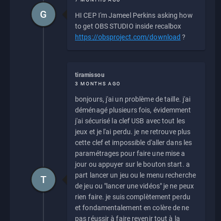
G
HI CEP I'm Jameel Perkins asking how
to get OBS STUDIO inside recalbox
https://obsproject.com/download
?
tiramissou
3 MONTHS AGO
bonjours, j'ai un problème de taille. j'ai
déménagé plusieurs fois, évidemment
j'ai sécurisé la clef USB avec tout les
jeux et je l'ai perdu. je ne retrouve plus
cette clef et impossible d'aller dans les
paramétrages pour faire une mise a
jour ou appuyer sur le bouton start. a
part lancer un jeu ou le menu recherche
T
de jeu ou "lancer une vidéos" je ne peux
rien faire. je suis complètement perdu
et fondamentalement en colère de ne
pas réussir à faire revenir tout à la