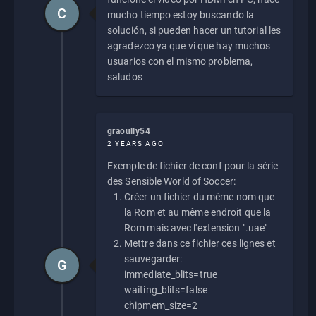
C
mucho tiempo estoy buscando la
solución, si pueden hacer un tutorial les
agradezco ya que vi que hay muchos
usuarios con el mismo problema,
saludos
graoully54
2 YEARS AGO
Exemple de fichier de conf pour la série
des Sensible World of Soccer:
Créer un fichier du même nom que
la Rom et au même endroit que la
Rom mais avec l'extension ".uae"
Mettre dans ce fichier ces lignes et
sauvegarder:
G
immediate_blits=true
waiting_blits=false
chipmem_size=2