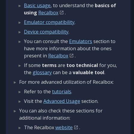
Basic usage
, to understand the
basics of
using
Recalbox
.
Emulator compatibility
.
Device compatibility
.
You can consult the
Emulators
section to
have more information about the ones
present in
Recalbox
.
If some
terms
are
too technical
for you,
the
glossary
can be a
valuable tool
.
For more advanced utilization of Recalbox:
Refer to the
tutorials
.
Visit the
Advanced Usage
section.
You can also check these sections for
additional information:
The Recalbox
website
.