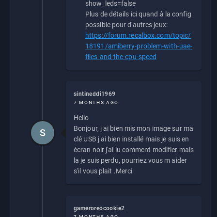
show_leds=false
Plus de détails ici quand à la config
possible pour d'autres jeux:
https://forum.recalbox.com/topic/
18191/amiberry-problem-with-uae-
files-and-the-cpu-speed
sintineddi1969
7 MONTHS AGO
Hello
Bonjour, j ai bien mis mon image sur ma
S
clé USB j ai bien installé mais je suis en
écran noir j'ai lu comment modifier mais
la je suis perdu, pourriez vous m aider
s'il vous plait .Merci
gameroreocookie2
7 MONTHS AGO