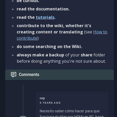
be curious.
read the documentation.
read the
tutorials
.
contribute to the wiki, whether it's
creating content or translating
(see
How to
contribute
)
do some searching on the Wiki.
always make a backup
of your
share
folder
before doing anything you're not sure about.
Comments
cep
5 YEARS AGO
Necesito saber cómo hacer para que
funcione el vídeo por HDMI en PC, hace