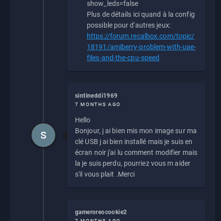
show_leds=false
Plus de détails ici quand à la config
possible pour d'autres jeux:
https://forum.recalbox.com/topic/
18191/amiberry-problem-with-uae-
files-and-the-cpu-speed
sintineddi1969
7 MONTHS AGO
Hello
Bonjour, j ai bien mis mon image sur ma
S
clé USB j ai bien installé mais je suis en
écran noir j'ai lu comment modifier mais
la je suis perdu, pourriez vous m aider
s'il vous plait .Merci
gameroreocookie2
7 MONTHS AGO