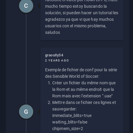
C
mucho tiempo estoy buscando la
solución, si pueden hacer un tutorial les
agradezco ya que vi que hay muchos
usuarios con el mismo problema,
saludos
graoully54
2 YEARS AGO
Exemple de fichier de conf pour la série
des Sensible World of Soccer:
Créer un fichier du même nom que
la Rom et au même endroit que la
Rom mais avec l'extension ".uae"
Mettre dans ce fichier ces lignes et
sauvegarder:
G
immediate_blits=true
waiting_blits=false
chipmem_size=2