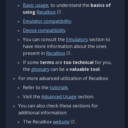
Basic usage
, to understand the
basics of
using
Recalbox
.
Emulator compatibility
.
Device compatibility
.
You can consult the
Emulators
section to
have more information about the ones
present in
Recalbox
.
If some
terms
are
too technical
for you,
the
glossary
can be a
valuable tool
.
For more advanced utilization of Recalbox:
Refer to the
tutorials
.
Visit the
Advanced Usage
section.
You can also check these sections for
additional information:
The Recalbox
website
.