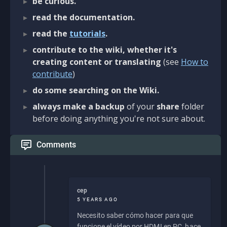
be curious.
read the documentation.
read the
tutorials
.
contribute to the wiki, whether it's
creating content or translating
(see
How to
contribute
)
do some searching on the Wiki.
always make a backup
of your
share
folder
before doing anything you're not sure about.
Comments
cep
5 YEARS AGO
Necesito saber cómo hacer para que
funcione el vídeo por HDMI en PC, hace