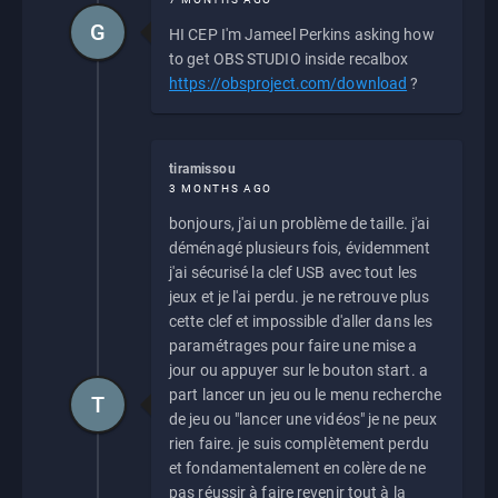
G
HI CEP I'm Jameel Perkins asking how
to get OBS STUDIO inside recalbox
https://obsproject.com/download
?
tiramissou
3 MONTHS AGO
bonjours, j'ai un problème de taille. j'ai
déménagé plusieurs fois, évidemment
j'ai sécurisé la clef USB avec tout les
jeux et je l'ai perdu. je ne retrouve plus
cette clef et impossible d'aller dans les
paramétrages pour faire une mise a
jour ou appuyer sur le bouton start. a
part lancer un jeu ou le menu recherche
T
de jeu ou "lancer une vidéos" je ne peux
rien faire. je suis complètement perdu
et fondamentalement en colère de ne
pas réussir à faire revenir tout à la