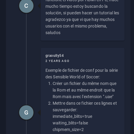
C
mucho tiempo estoy buscando la
solución, si pueden hacer un tutorial les
agradezco ya que vi que hay muchos
usuarios con el mismo problema,
saludos
graoully54
2 YEARS AGO
Exemple de fichier de conf pour la série
des Sensible World of Soccer:
Créer un fichier du même nom que
la Rom et au même endroit que la
Rom mais avec l'extension ".uae"
Mettre dans ce fichier ces lignes et
sauvegarder:
G
immediate_blits=true
waiting_blits=false
chipmem_size=2