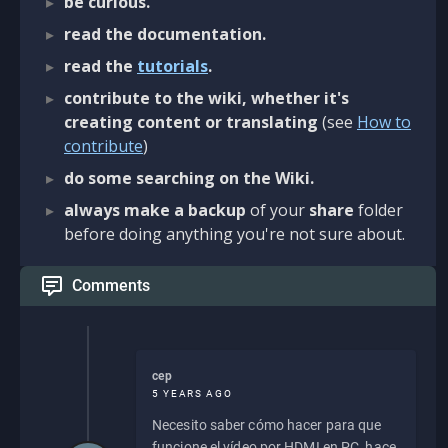
be curious.
read the documentation.
read the
tutorials
.
contribute to the wiki, whether it's
creating content or translating
(see
How to
contribute
)
do some searching on the Wiki.
always make a backup
of your
share
folder
before doing anything you're not sure about.
Comments
cep
5 YEARS AGO
Necesito saber cómo hacer para que
funcione el vídeo por HDMI en PC, hace