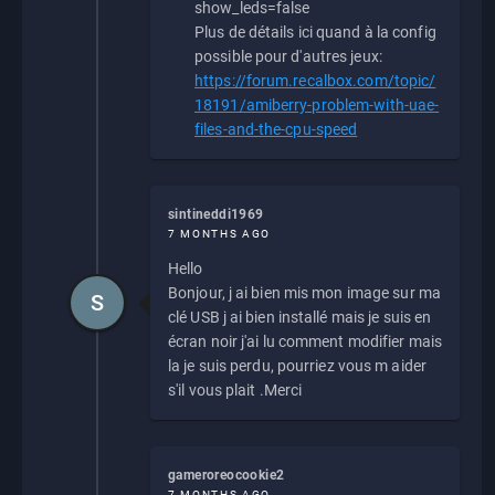
show_leds=false
Plus de détails ici quand à la config
possible pour d'autres jeux:
https://forum.recalbox.com/topic/
18191/amiberry-problem-with-uae-
files-and-the-cpu-speed
sintineddi1969
7 MONTHS AGO
Hello
Bonjour, j ai bien mis mon image sur ma
S
clé USB j ai bien installé mais je suis en
écran noir j'ai lu comment modifier mais
la je suis perdu, pourriez vous m aider
s'il vous plait .Merci
gameroreocookie2
7 MONTHS AGO