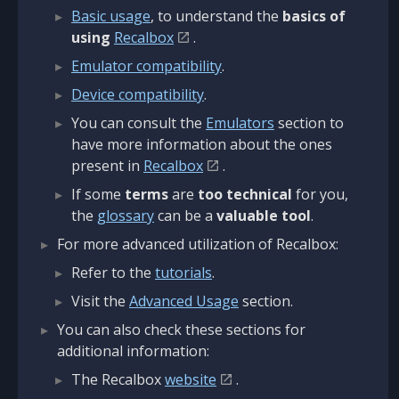
Basic usage
, to understand the
basics of
using
Recalbox
.
Emulator compatibility
.
Device compatibility
.
You can consult the
Emulators
section to
have more information about the ones
present in
Recalbox
.
If some
terms
are
too technical
for you,
the
glossary
can be a
valuable tool
.
For more advanced utilization of Recalbox:
Refer to the
tutorials
.
Visit the
Advanced Usage
section.
You can also check these sections for
additional information:
The Recalbox
website
.