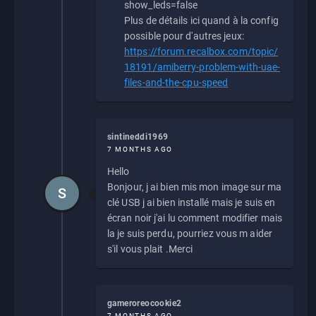
show_leds=false
Plus de détails ici quand à la config
possible pour d'autres jeux:
https://forum.recalbox.com/topic/
18191/amiberry-problem-with-uae-
files-and-the-cpu-speed
sintineddi1969
7 MONTHS AGO
Hello
Bonjour, j ai bien mis mon image sur ma
S
clé USB j ai bien installé mais je suis en
écran noir j'ai lu comment modifier mais
la je suis perdu, pourriez vous m aider
s'il vous plait .Merci
gameroreocookie2
7 MONTHS AGO