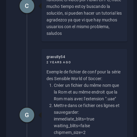
C
mucho tiempo estoy buscando la
solución, si pueden hacer un tutorial les
agradezco ya que vi que hay muchos
usuarios con el mismo problema,
saludos
graoully54
2 YEARS AGO
Exemple de fichier de conf pour la série
des Sensible World of Soccer:
Créer un fichier du même nom que
la Rom et au même endroit que la
Rom mais avec l'extension ".uae"
Mettre dans ce fichier ces lignes et
sauvegarder:
G
immediate_blits=true
waiting_blits=false
chipmem_size=2