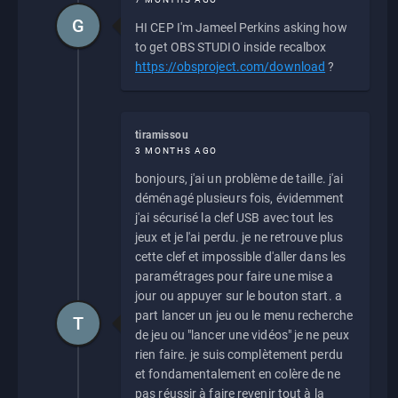
G
HI CEP I'm Jameel Perkins asking how
to get OBS STUDIO inside recalbox
https://obsproject.com/download
?
tiramissou
3 MONTHS AGO
bonjours, j'ai un problème de taille. j'ai
déménagé plusieurs fois, évidemment
j'ai sécurisé la clef USB avec tout les
jeux et je l'ai perdu. je ne retrouve plus
cette clef et impossible d'aller dans les
paramétrages pour faire une mise a
jour ou appuyer sur le bouton start. a
part lancer un jeu ou le menu recherche
T
de jeu ou "lancer une vidéos" je ne peux
rien faire. je suis complètement perdu
et fondamentalement en colère de ne
pas réussir à faire revenir tout à la