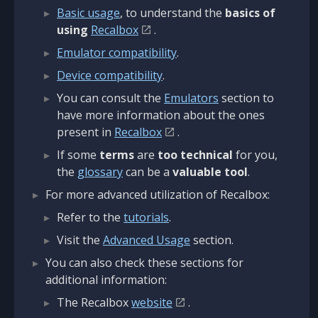
Basic usage
, to understand the
basics of
using
Recalbox
.
Emulator compatibility
.
Device compatibility
.
You can consult the
Emulators
section to
have more information about the ones
present in
Recalbox
.
If some
terms
are
too technical
for you,
the
glossary
can be a
valuable tool
.
For more advanced utilization of Recalbox:
Refer to the
tutorials
.
Visit the
Advanced Usage
section.
You can also check these sections for
additional information:
The Recalbox
website
.