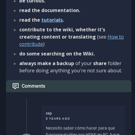
be curious.
read the documentation.
read the
tutorials
.
contribute to the wiki, whether it's
creating content or translating
(see
How to
contribute
)
do some searching on the Wiki.
always make a backup
of your
share
folder
before doing anything you're not sure about.
Comments
cep
5 YEARS AGO
Necesito saber cómo hacer para que
funcione el vídeo por HDMI en PC, hace