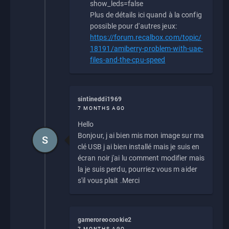
show_leds=false
Plus de détails ici quand à la config
possible pour d'autres jeux:
https://forum.recalbox.com/topic/
18191/amiberry-problem-with-uae-
files-and-the-cpu-speed
sintineddi1969
7 MONTHS AGO
Hello
Bonjour, j ai bien mis mon image sur ma
S
clé USB j ai bien installé mais je suis en
écran noir j'ai lu comment modifier mais
la je suis perdu, pourriez vous m aider
s'il vous plait .Merci
gameroreocookie2
7 MONTHS AGO