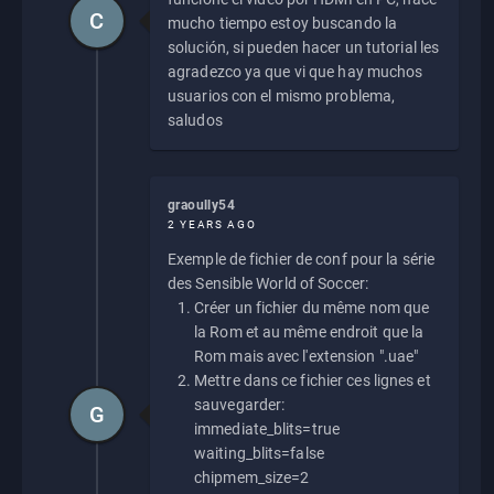
C
mucho tiempo estoy buscando la
solución, si pueden hacer un tutorial les
agradezco ya que vi que hay muchos
usuarios con el mismo problema,
saludos
graoully54
2 YEARS AGO
Exemple de fichier de conf pour la série
des Sensible World of Soccer:
Créer un fichier du même nom que
la Rom et au même endroit que la
Rom mais avec l'extension ".uae"
Mettre dans ce fichier ces lignes et
sauvegarder:
G
immediate_blits=true
waiting_blits=false
chipmem_size=2