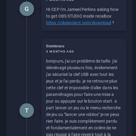
G
HI CEP I'm Jameel Perkins asking how
to get OBS STUDIO inside recalbox
https://obsproject.com/download
?
tiramissou
3 MONTHS AGO
bonjours, j'ai un problème de taille. j'ai
déménagé plusieurs fois, évidemment
j'ai sécurisé la clef USB avec tout les
jeux et je l'ai perdu. je ne retrouve plus
cette clef et impossible d'aller dans les
paramétrages pour faire une mise a
jour ou appuyer sur le bouton start. a
part lancer un jeu ou le menu recherche
T
de jeu ou "lancer une vidéos" je ne peux
rien faire. je suis complètement perdu
et fondamentalement en colère de ne
pas réussir à faire revenir tout à la