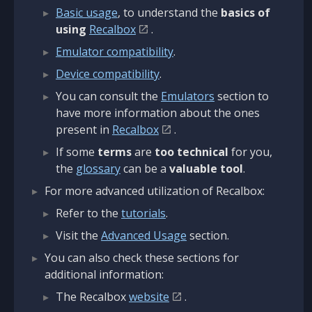
Basic usage
, to understand the
basics of
using
Recalbox
.
Emulator compatibility
.
Device compatibility
.
You can consult the
Emulators
section to
have more information about the ones
present in
Recalbox
.
If some
terms
are
too technical
for you,
the
glossary
can be a
valuable tool
.
For more advanced utilization of Recalbox:
Refer to the
tutorials
.
Visit the
Advanced Usage
section.
You can also check these sections for
additional information:
The Recalbox
website
.