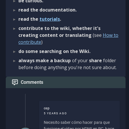
be curious.
read the documentation.
read the
tutorials
.
contribute to the wiki, whether it's
creating content or translating
(see
How to
contribute
)
do some searching on the Wiki.
always make a backup
of your
share
folder
before doing anything you're not sure about.
Comments
cep
5 YEARS AGO
Necesito saber cómo hacer para que
funcione el vídeo por HDMI en PC, hace