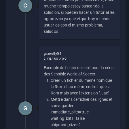
C
mucho tiempo estoy buscando la
solución, si pueden hacer un tutorial les
agradezco ya que vi que hay muchos
usuarios con el mismo problema,
saludos
graoully54
2 YEARS AGO
Exemple de fichier de conf pour la série
des Sensible World of Soccer:
Créer un fichier du même nom que
la Rom et au même endroit que la
Rom mais avec l'extension ".uae"
Mettre dans ce fichier ces lignes et
sauvegarder:
G
immediate_blits=true
waiting_blits=false
chipmem_size=2