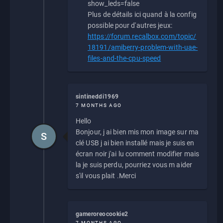
show_leds=false
Plus de détails ici quand à la config
possible pour d'autres jeux:
https://forum.recalbox.com/topic/
18191/amiberry-problem-with-uae-
files-and-the-cpu-speed
sintineddi1969
7 MONTHS AGO
Hello
Bonjour, j ai bien mis mon image sur ma
S
clé USB j ai bien installé mais je suis en
écran noir j'ai lu comment modifier mais
la je suis perdu, pourriez vous m aider
s'il vous plait .Merci
gameroreocookie2
7 MONTHS AGO