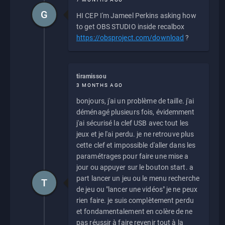
G
HI CEP I'm Jameel Perkins asking how
to get OBS STUDIO inside recalbox
https://obsproject.com/download
?
tiramissou
3 MONTHS AGO
bonjours, j'ai un problème de taille. j'ai
déménagé plusieurs fois, évidemment
j'ai sécurisé la clef USB avec tout les
jeux et je l'ai perdu. je ne retrouve plus
cette clef et impossible d'aller dans les
paramétrages pour faire une mise a
jour ou appuyer sur le bouton start. a
part lancer un jeu ou le menu recherche
T
de jeu ou "lancer une vidéos" je ne peux
rien faire. je suis complètement perdu
et fondamentalement en colère de ne
pas réussir à faire revenir tout à la