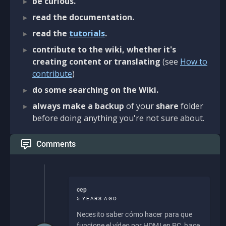
be curious.
read the documentation.
read the
tutorials
.
contribute to the wiki, whether it's
creating content or translating
(see
How to
contribute
)
do some searching on the Wiki.
always make a backup
of your
share
folder
before doing anything you're not sure about.
Comments
cep
5 YEARS AGO
Necesito saber cómo hacer para que
funcione el vídeo por HDMI en PC, hace