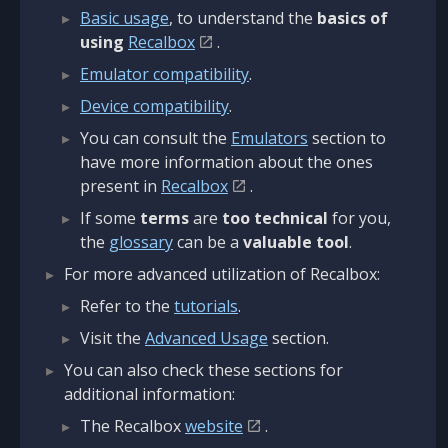
Basic usage
, to understand the
basics of
using
Recalbox
.
Emulator compatibility
.
Device compatibility
.
You can consult the
Emulators
section to
have more information about the ones
present in
Recalbox
.
If some
terms
are
too technical
for you,
the
glossary
can be a
valuable tool
.
For more advanced utilization of Recalbox:
Refer to the
tutorials
.
Visit the
Advanced Usage
section.
You can also check these sections for
additional information:
The Recalbox
website
.