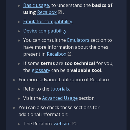
Basic usage
, to understand the
basics of
using
Recalbox
.
Emulator compatibility
.
Device compatibility
.
You can consult the
Emulators
section to
have more information about the ones
present in
Recalbox
.
If some
terms
are
too technical
for you,
the
glossary
can be a
valuable tool
.
For more advanced utilization of Recalbox:
Refer to the
tutorials
.
Visit the
Advanced Usage
section.
You can also check these sections for
additional information:
The Recalbox
website
.