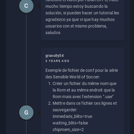
C
mucho tiempo estoy buscando la
solución, si pueden hacer un tutorial les
agradezco ya que vi que hay muchos
usuarios con el mismo problema,
saludos
graoully54
2 YEARS AGO
Exemple de fichier de conf pour la série
des Sensible World of Soccer:
Créer un fichier du même nom que
la Rom et au même endroit que la
Rom mais avec l'extension ".uae"
Mettre dans ce fichier ces lignes et
sauvegarder:
G
immediate_blits=true
waiting_blits=false
chipmem_size=2