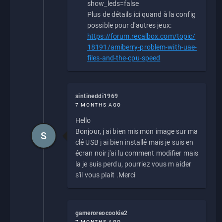
show_leds=false
Plus de détails ici quand à la config
possible pour d'autres jeux:
https://forum.recalbox.com/topic/
18191/amiberry-problem-with-uae-
files-and-the-cpu-speed
sintineddi1969
7 MONTHS AGO
Hello
Bonjour, j ai bien mis mon image sur ma
S
clé USB j ai bien installé mais je suis en
écran noir j'ai lu comment modifier mais
la je suis perdu, pourriez vous m aider
s'il vous plait .Merci
gameroreocookie2
7 MONTHS AGO