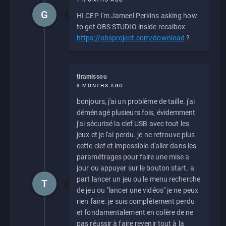
G
HI CEP I'm Jameel Perkins asking how
to get OBS STUDIO inside recalbox
https://obsproject.com/download
?
tiramissou
3 MONTHS AGO
bonjours, j'ai un problème de taille. j'ai
déménagé plusieurs fois, évidemment
j'ai sécurisé la clef USB avec tout les
jeux et je l'ai perdu. je ne retrouve plus
cette clef et impossible d'aller dans les
paramétrages pour faire une mise a
jour ou appuyer sur le bouton start. a
part lancer un jeu ou le menu recherche
T
de jeu ou "lancer une vidéos" je ne peux
rien faire. je suis complètement perdu
et fondamentalement en colère de ne
pas réussir à faire revenir tout à la