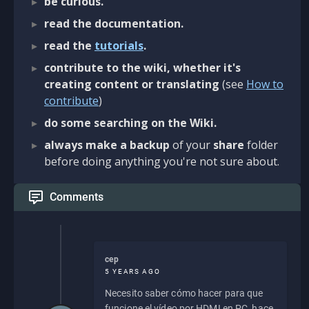
be curious.
read the documentation.
read the
tutorials
.
contribute to the wiki, whether it's
creating content or translating
(see
How to
contribute
)
do some searching on the Wiki.
always make a backup
of your
share
folder
before doing anything you're not sure about.
Comments
cep
5 YEARS AGO
Necesito saber cómo hacer para que
funcione el vídeo por HDMI en PC, hace