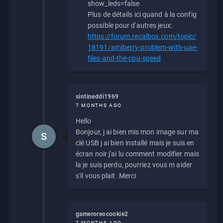
show_leds=false
Plus de détails ici quand à la config
possible pour d'autres jeux:
https://forum.recalbox.com/topic/
18191/amiberry-problem-with-uae-
files-and-the-cpu-speed
sintineddi1969
7 MONTHS AGO
Hello
Bonjour, j ai bien mis mon image sur ma
S
clé USB j ai bien installé mais je suis en
écran noir j'ai lu comment modifier mais
la je suis perdu, pourriez vous m aider
s'il vous plait .Merci
gameroreocookie2
7 MONTHS AGO