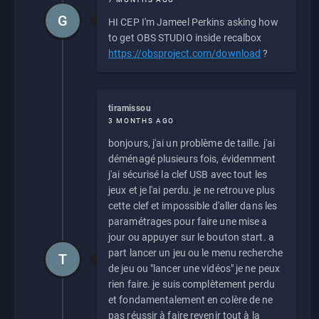
G
HI CEP I'm Jameel Perkins asking how
to get OBS STUDIO inside recalbox
https://obsproject.com/download
?
tiramissou
3 MONTHS AGO
bonjours, j'ai un problème de taille. j'ai
déménagé plusieurs fois, évidemment
j'ai sécurisé la clef USB avec tout les
jeux et je l'ai perdu. je ne retrouve plus
cette clef et impossible d'aller dans les
paramétrages pour faire une mise a
jour ou appuyer sur le bouton start. a
part lancer un jeu ou le menu recherche
T
de jeu ou "lancer une vidéos" je ne peux
rien faire. je suis complètement perdu
et fondamentalement en colère de ne
pas réussir à faire revenir tout à la