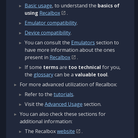
Basic usage
, to understand the
basics of
using
Recalbox
.
Emulator compatibility
.
Device compatibility
.
You can consult the
Emulators
section to
have more information about the ones
present in
Recalbox
.
If some
terms
are
too technical
for you,
the
glossary
can be a
valuable tool
.
For more advanced utilization of Recalbox:
Refer to the
tutorials
.
Visit the
Advanced Usage
section.
You can also check these sections for
additional information:
The Recalbox
website
.