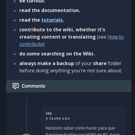
be curious.
read the documentation.
read the
tutorials
.
contribute to the wiki, whether it's
creating content or translating
(see
How to
contribute
)
do some searching on the Wiki.
always make a backup
of your
share
folder
before doing anything you're not sure about.
Comments
cep
5 YEARS AGO
Necesito saber cómo hacer para que
funcione el vídeo por HDMI en PC, hace