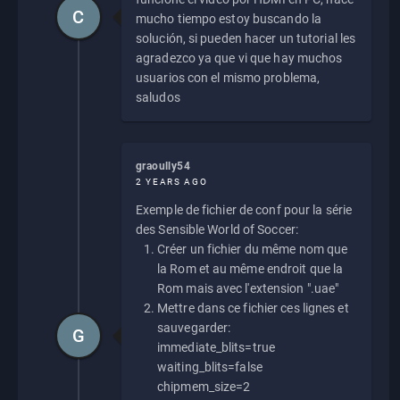
C
mucho tiempo estoy buscando la
solución, si pueden hacer un tutorial les
agradezco ya que vi que hay muchos
usuarios con el mismo problema,
saludos
graoully54
2 YEARS AGO
Exemple de fichier de conf pour la série
des Sensible World of Soccer:
Créer un fichier du même nom que
la Rom et au même endroit que la
Rom mais avec l'extension ".uae"
Mettre dans ce fichier ces lignes et
sauvegarder:
G
immediate_blits=true
waiting_blits=false
chipmem_size=2