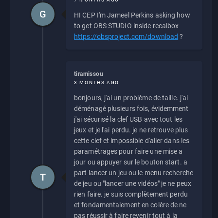
G
HI CEP I'm Jameel Perkins asking how
to get OBS STUDIO inside recalbox
https://obsproject.com/download
?
tiramissou
3 MONTHS AGO
bonjours, j'ai un problème de taille. j'ai
déménagé plusieurs fois, évidemment
j'ai sécurisé la clef USB avec tout les
jeux et je l'ai perdu. je ne retrouve plus
cette clef et impossible d'aller dans les
paramétrages pour faire une mise a
jour ou appuyer sur le bouton start. a
part lancer un jeu ou le menu recherche
T
de jeu ou "lancer une vidéos" je ne peux
rien faire. je suis complètement perdu
et fondamentalement en colère de ne
pas réussir à faire revenir tout à la