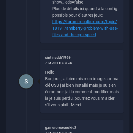
show_leds=false
Plus de détails ici quand à la config
possible pour d'autres jeux:
https://forum.recalbox.com/topic/
18191/amiberry-problem-with-uae-
files-and-the-cpu-speed
sintineddi1969
7 MONTHS AGO
Hello
Bonjour, j ai bien mis mon image sur ma
S
clé USB j ai bien installé mais je suis en
écran noir j'ai lu comment modifier mais
la je suis perdu, pourriez vous m aider
s'il vous plait .Merci
gameroreocookie2
7 MONTHS AGO