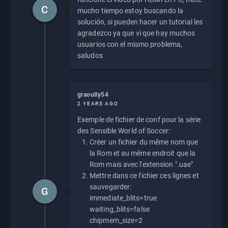
C
mucho tiempo estoy buscando la
solución, si pueden hacer un tutorial les
agradezco ya que vi que hay muchos
usuarios con el mismo problema,
saludos
graoully54
2 YEARS AGO
Exemple de fichier de conf pour la série
des Sensible World of Soccer:
Créer un fichier du même nom que
la Rom et au même endroit que la
Rom mais avec l'extension ".uae"
Mettre dans ce fichier ces lignes et
sauvegarder:
G
immediate_blits=true
waiting_blits=false
chipmem_size=2