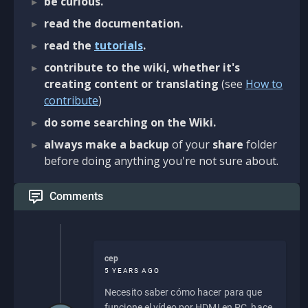
be curious.
read the documentation.
read the
tutorials
.
contribute to the wiki, whether it's
creating content or translating
(see
How to
contribute
)
do some searching on the Wiki.
always make a backup
of your
share
folder
before doing anything you're not sure about.
Comments
cep
5 YEARS AGO
Necesito saber cómo hacer para que
funcione el vídeo por HDMI en PC, hace