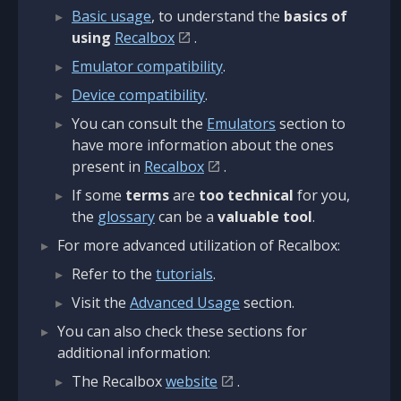
Basic usage
, to understand the
basics of
using
Recalbox
.
Emulator compatibility
.
Device compatibility
.
You can consult the
Emulators
section to
have more information about the ones
present in
Recalbox
.
If some
terms
are
too technical
for you,
the
glossary
can be a
valuable tool
.
For more advanced utilization of Recalbox:
Refer to the
tutorials
.
Visit the
Advanced Usage
section.
You can also check these sections for
additional information:
The Recalbox
website
.