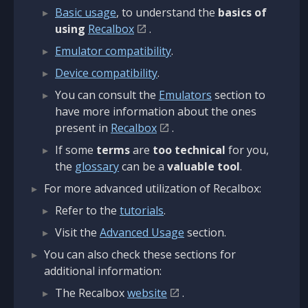
Basic usage
, to understand the
basics of
using
Recalbox
.
Emulator compatibility
.
Device compatibility
.
You can consult the
Emulators
section to
have more information about the ones
present in
Recalbox
.
If some
terms
are
too technical
for you,
the
glossary
can be a
valuable tool
.
For more advanced utilization of Recalbox:
Refer to the
tutorials
.
Visit the
Advanced Usage
section.
You can also check these sections for
additional information:
The Recalbox
website
.