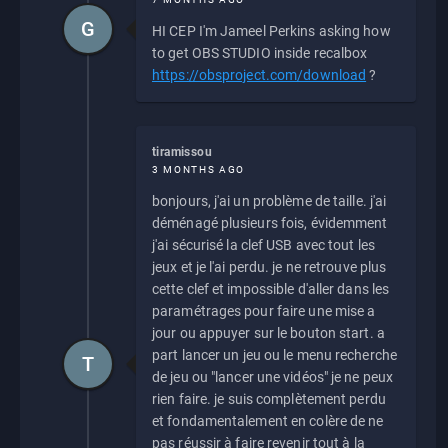
G
HI CEP I'm Jameel Perkins asking how
to get OBS STUDIO inside recalbox
https://obsproject.com/download
?
tiramissou
3 MONTHS AGO
bonjours, j'ai un problème de taille. j'ai
déménagé plusieurs fois, évidemment
j'ai sécurisé la clef USB avec tout les
jeux et je l'ai perdu. je ne retrouve plus
cette clef et impossible d'aller dans les
paramétrages pour faire une mise a
jour ou appuyer sur le bouton start. a
part lancer un jeu ou le menu recherche
T
de jeu ou "lancer une vidéos" je ne peux
rien faire. je suis complètement perdu
et fondamentalement en colère de ne
pas réussir à faire revenir tout à la