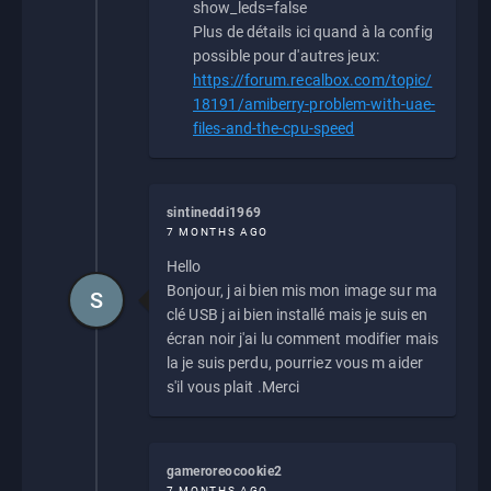
show_leds=false
Plus de détails ici quand à la config
possible pour d'autres jeux:
https://forum.recalbox.com/topic/
18191/amiberry-problem-with-uae-
files-and-the-cpu-speed
sintineddi1969
7 MONTHS AGO
Hello
Bonjour, j ai bien mis mon image sur ma
S
clé USB j ai bien installé mais je suis en
écran noir j'ai lu comment modifier mais
la je suis perdu, pourriez vous m aider
s'il vous plait .Merci
gameroreocookie2
7 MONTHS AGO