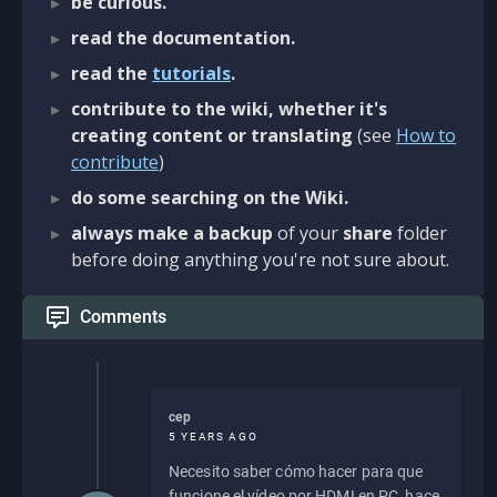
be curious.
read the documentation.
read the
tutorials
.
contribute to the wiki, whether it's
creating content or translating
(see
How to
contribute
)
do some searching on the Wiki.
always make a backup
of your
share
folder
before doing anything you're not sure about.
Comments
cep
5 YEARS AGO
Necesito saber cómo hacer para que
funcione el vídeo por HDMI en PC, hace