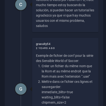
C
mucho tiempo estoy buscando la
solución, si pueden hacer un tutorial les
agradezco ya que vi que hay muchos
usuarios con el mismo problema,
saludos
graoully54
2 YEARS AGO
Exemple de fichier de conf pour la série
des Sensible World of Soccer:
Créer un fichier du même nom que
la Rom et au même endroit que la
Rom mais avec l'extension ".uae"
Mettre dans ce fichier ces lignes et
sauvegarder:
G
immediate_blits=true
waiting_blits=false
chipmem_size=2