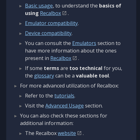
Basic usage
, to understand the
basics of
using
Recalbox
.
Emulator compatibility
.
Device compatibility
.
You can consult the
Emulators
section to
have more information about the ones
present in
Recalbox
.
If some
terms
are
too technical
for you,
the
glossary
can be a
valuable tool
.
For more advanced utilization of Recalbox:
Refer to the
tutorials
.
Visit the
Advanced Usage
section.
You can also check these sections for
additional information:
The Recalbox
website
.