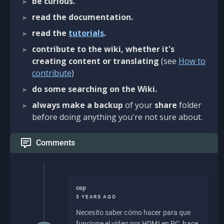
be curious.
read the documentation.
read the
tutorials
.
contribute to the wiki, whether it's
creating content or translating
(see
How to
contribute
)
do some searching on the Wiki.
always make a backup
of your
share
folder
before doing anything you're not sure about.
Comments
cep
5 YEARS AGO
Necesito saber cómo hacer para que
funcione el vídeo por HDMI en PC, hace