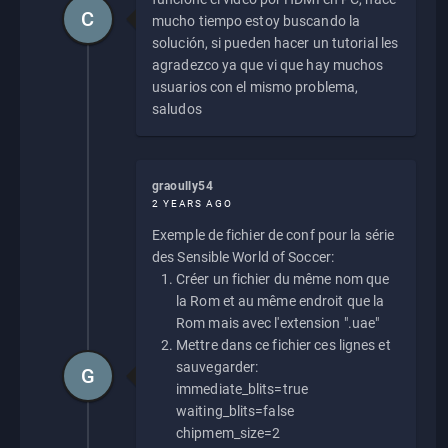
C
mucho tiempo estoy buscando la
solución, si pueden hacer un tutorial les
agradezco ya que vi que hay muchos
usuarios con el mismo problema,
saludos
graoully54
2 YEARS AGO
Exemple de fichier de conf pour la série
des Sensible World of Soccer:
Créer un fichier du même nom que
la Rom et au même endroit que la
Rom mais avec l'extension ".uae"
Mettre dans ce fichier ces lignes et
sauvegarder:
G
immediate_blits=true
waiting_blits=false
chipmem_size=2