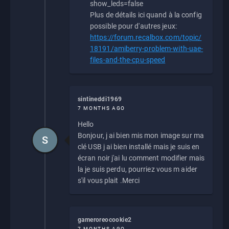
show_leds=false
Plus de détails ici quand à la config
possible pour d'autres jeux:
https://forum.recalbox.com/topic/
18191/amiberry-problem-with-uae-
files-and-the-cpu-speed
sintineddi1969
7 MONTHS AGO
Hello
Bonjour, j ai bien mis mon image sur ma
S
clé USB j ai bien installé mais je suis en
écran noir j'ai lu comment modifier mais
la je suis perdu, pourriez vous m aider
s'il vous plait .Merci
gameroreocookie2
7 MONTHS AGO