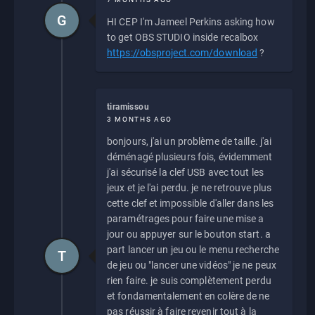
G
HI CEP I'm Jameel Perkins asking how
to get OBS STUDIO inside recalbox
https://obsproject.com/download
?
tiramissou
3 MONTHS AGO
bonjours, j'ai un problème de taille. j'ai
déménagé plusieurs fois, évidemment
j'ai sécurisé la clef USB avec tout les
jeux et je l'ai perdu. je ne retrouve plus
cette clef et impossible d'aller dans les
paramétrages pour faire une mise a
jour ou appuyer sur le bouton start. a
part lancer un jeu ou le menu recherche
T
de jeu ou "lancer une vidéos" je ne peux
rien faire. je suis complètement perdu
et fondamentalement en colère de ne
pas réussir à faire revenir tout à la