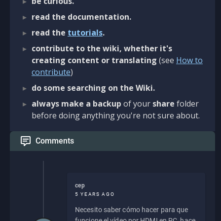
be curious.
read the documentation.
read the
tutorials
.
contribute to the wiki, whether it's
creating content or translating
(see
How to
contribute
)
do some searching on the Wiki.
always make a backup
of your
share
folder
before doing anything you're not sure about.
Comments
cep
5 YEARS AGO
Necesito saber cómo hacer para que
funcione el vídeo por HDMI en PC, hace