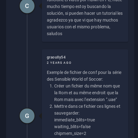
C
mucho tiempo estoy buscando la
solución, si pueden hacer un tutorial les
agradezco ya que vi que hay muchos
usuarios con el mismo problema,
saludos
graoully54
2 YEARS AGO
Exemple de fichier de conf pour la série
des Sensible World of Soccer:
Créer un fichier du même nom que
la Rom et au même endroit que la
Rom mais avec l'extension ".uae"
Mettre dans ce fichier ces lignes et
sauvegarder:
G
immediate_blits=true
waiting_blits=false
chipmem_size=2