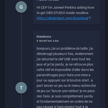
G
HI CEP I'm Jameel Perkins asking how
to get OBS STUDIO inside recalbox
https://obsproject.com/download
?
tiramissou
3 MONTHS AGO
bonjours, j'ai un problème de taille. j'ai
déménagé plusieurs fois, évidemment
j'ai sécurisé la clef USB avec tout les
jeux et je l'ai perdu. je ne retrouve plus
cette clef et impossible d'aller dans les
paramétrages pour faire une mise a
jour ou appuyer sur le bouton start. a
part lancer un jeu ou le menu recherche
T
de jeu ou "lancer une vidéos" je ne peux
rien faire. je suis complètement perdu
et fondamentalement en colère de ne
pas réussir à faire revenir tout à la