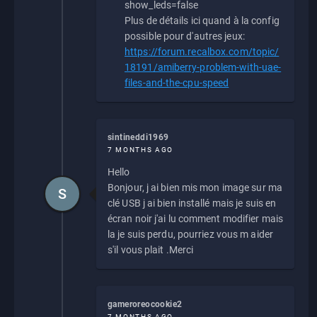
show_leds=false
Plus de détails ici quand à la config
possible pour d'autres jeux:
https://forum.recalbox.com/topic/
18191/amiberry-problem-with-uae-
files-and-the-cpu-speed
sintineddi1969
7 MONTHS AGO
Hello
Bonjour, j ai bien mis mon image sur ma
S
clé USB j ai bien installé mais je suis en
écran noir j'ai lu comment modifier mais
la je suis perdu, pourriez vous m aider
s'il vous plait .Merci
gameroreocookie2
7 MONTHS AGO