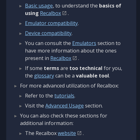
Basic usage
, to understand the
basics of
using
Recalbox
.
Emulator compatibility
.
Device compatibility
.
You can consult the
Emulators
section to
have more information about the ones
present in
Recalbox
.
If some
terms
are
too technical
for you,
the
glossary
can be a
valuable tool
.
For more advanced utilization of Recalbox:
Refer to the
tutorials
.
Visit the
Advanced Usage
section.
You can also check these sections for
additional information:
The Recalbox
website
.