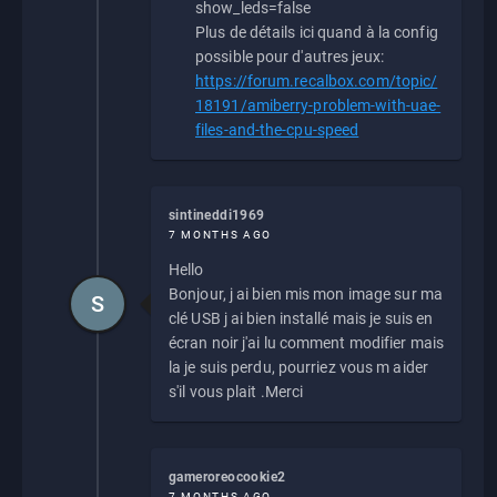
show_leds=false
Plus de détails ici quand à la config
possible pour d'autres jeux:
https://forum.recalbox.com/topic/
18191/amiberry-problem-with-uae-
files-and-the-cpu-speed
sintineddi1969
7 MONTHS AGO
Hello
Bonjour, j ai bien mis mon image sur ma
S
clé USB j ai bien installé mais je suis en
écran noir j'ai lu comment modifier mais
la je suis perdu, pourriez vous m aider
s'il vous plait .Merci
gameroreocookie2
7 MONTHS AGO