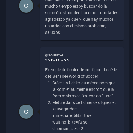
C
mucho tiempo estoy buscando la
solución, si pueden hacer un tutorial les
agradezco ya que vi que hay muchos
usuarios con el mismo problema,
saludos
graoully54
2 YEARS AGO
Exemple de fichier de conf pour la série
des Sensible World of Soccer:
Créer un fichier du même nom que
la Rom et au même endroit que la
Rom mais avec l'extension ".uae"
Mettre dans ce fichier ces lignes et
sauvegarder:
G
immediate_blits=true
waiting_blits=false
chipmem_size=2