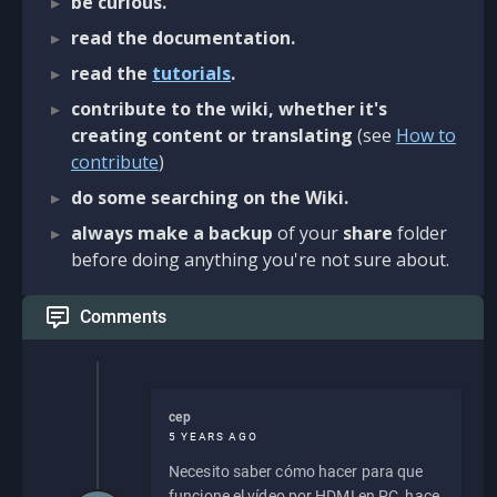
be curious.
read the documentation.
read the
tutorials
.
contribute to the wiki, whether it's
creating content or translating
(see
How to
contribute
)
do some searching on the Wiki.
always make a backup
of your
share
folder
before doing anything you're not sure about.
Comments
cep
5 YEARS AGO
Necesito saber cómo hacer para que
funcione el vídeo por HDMI en PC, hace