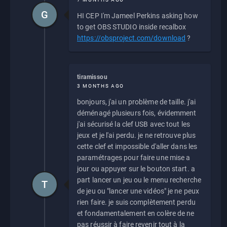
G
HI CEP I'm Jameel Perkins asking how
to get OBS STUDIO inside recalbox
https://obsproject.com/download
?
tiramissou
3 MONTHS AGO
bonjours, j'ai un problème de taille. j'ai
déménagé plusieurs fois, évidemment
j'ai sécurisé la clef USB avec tout les
jeux et je l'ai perdu. je ne retrouve plus
cette clef et impossible d'aller dans les
paramétrages pour faire une mise a
jour ou appuyer sur le bouton start. a
part lancer un jeu ou le menu recherche
T
de jeu ou "lancer une vidéos" je ne peux
rien faire. je suis complètement perdu
et fondamentalement en colère de ne
pas réussir à faire revenir tout à la