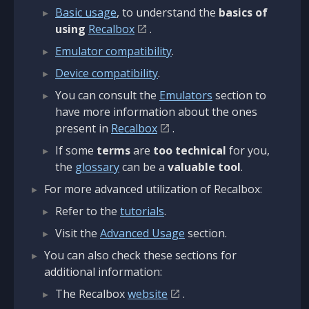
Basic usage
, to understand the
basics of
using
Recalbox
.
Emulator compatibility
.
Device compatibility
.
You can consult the
Emulators
section to
have more information about the ones
present in
Recalbox
.
If some
terms
are
too technical
for you,
the
glossary
can be a
valuable tool
.
For more advanced utilization of Recalbox:
Refer to the
tutorials
.
Visit the
Advanced Usage
section.
You can also check these sections for
additional information:
The Recalbox
website
.