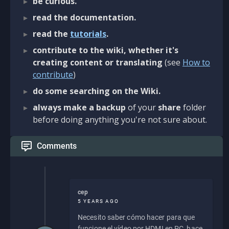
be curious.
read the documentation.
read the
tutorials
.
contribute to the wiki, whether it's
creating content or translating
(see
How to
contribute
)
do some searching on the Wiki.
always make a backup
of your
share
folder
before doing anything you're not sure about.
Comments
cep
5 YEARS AGO
Necesito saber cómo hacer para que
funcione el vídeo por HDMI en PC, hace