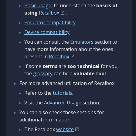
Basic usage
, to understand the
basics of
using
Recalbox
.
Emulator compatibility
.
Device compatibility
.
You can consult the
Emulators
section to
have more information about the ones
present in
Recalbox
.
If some
terms
are
too technical
for you,
the
glossary
can be a
valuable tool
.
For more advanced utilization of Recalbox:
Refer to the
tutorials
.
Visit the
Advanced Usage
section.
You can also check these sections for
additional information:
The Recalbox
website
.