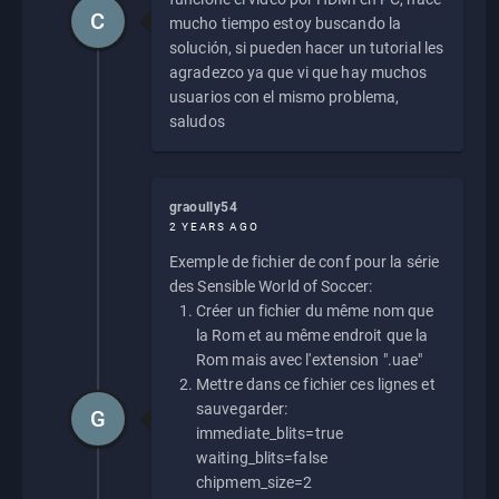
C
mucho tiempo estoy buscando la
solución, si pueden hacer un tutorial les
agradezco ya que vi que hay muchos
usuarios con el mismo problema,
saludos
graoully54
2 YEARS AGO
Exemple de fichier de conf pour la série
des Sensible World of Soccer:
Créer un fichier du même nom que
la Rom et au même endroit que la
Rom mais avec l'extension ".uae"
Mettre dans ce fichier ces lignes et
sauvegarder:
G
immediate_blits=true
waiting_blits=false
chipmem_size=2