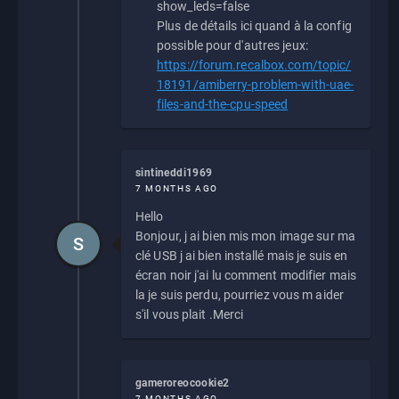
show_leds=false
Plus de détails ici quand à la config
possible pour d'autres jeux:
https://forum.recalbox.com/topic/
18191/amiberry-problem-with-uae-
files-and-the-cpu-speed
sintineddi1969
7 MONTHS AGO
Hello
Bonjour, j ai bien mis mon image sur ma
S
clé USB j ai bien installé mais je suis en
écran noir j'ai lu comment modifier mais
la je suis perdu, pourriez vous m aider
s'il vous plait .Merci
gameroreocookie2
7 MONTHS AGO