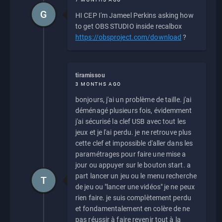
G
HI CEP I'm Jameel Perkins asking how
to get OBS STUDIO inside recalbox
https://obsproject.com/download
?
tiramissou
3 MONTHS AGO
bonjours, j'ai un problème de taille. j'ai
déménagé plusieurs fois, évidemment
j'ai sécurisé la clef USB avec tout les
jeux et je l'ai perdu. je ne retrouve plus
cette clef et impossible d'aller dans les
paramétrages pour faire une mise a
jour ou appuyer sur le bouton start. a
part lancer un jeu ou le menu recherche
T
de jeu ou "lancer une vidéos" je ne peux
rien faire. je suis complètement perdu
et fondamentalement en colère de ne
pas réussir à faire revenir tout à la