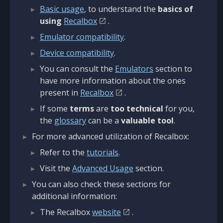
Basic usage
, to understand the
basics of
using
Recalbox
.
Emulator compatibility
.
Device compatibility
.
You can consult the
Emulators
section to
have more information about the ones
present in
Recalbox
.
If some
terms
are
too technical
for you,
the
glossary
can be a
valuable tool
.
For more advanced utilization of Recalbox:
Refer to the
tutorials
.
Visit the
Advanced Usage
section.
You can also check these sections for
additional information:
The Recalbox
website
.