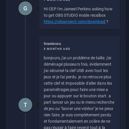
G
HI CEP I'm Jameel Perkins asking how
to get OBS STUDIO inside recalbox
https://obsproject.com/download
?
tiramissou
3 MONTHS AGO
bonjours, j'ai un problème de taille. j'ai
déménagé plusieurs fois, évidemment
j'ai sécurisé la clef USB avec tout les
jeux et je l'ai perdu. je ne retrouve plus
cette clef et impossible d'aller dans les
paramétrages pour faire une mise a
jour ou appuyer sur le bouton start. a
part lancer un jeu ou le menu recherche
T
de jeu ou "lancer une vidéos" je ne peux
rien faire. je suis complètement perdu
et fondamentalement en colère de ne
pas réussir à faire revenir tout à la