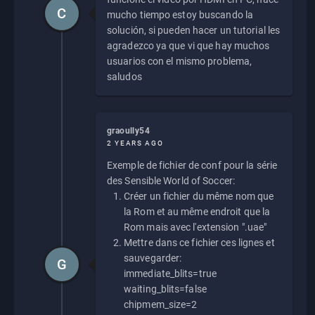
C
mucho tiempo estoy buscando la
solución, si pueden hacer un tutorial les
agradezco ya que vi que hay muchos
usuarios con el mismo problema,
saludos
graoully54
2 YEARS AGO
Exemple de fichier de conf pour la série
des Sensible World of Soccer:
Créer un fichier du même nom que
la Rom et au même endroit que la
Rom mais avec l'extension ".uae"
Mettre dans ce fichier ces lignes et
sauvegarder:
G
immediate_blits=true
waiting_blits=false
chipmem_size=2