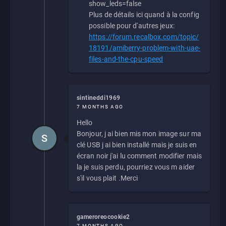
show_leds=false
Plus de détails ici quand à la config
possible pour d'autres jeux:
https://forum.recalbox.com/topic/
18191/amiberry-problem-with-uae-
files-and-the-cpu-speed
sintineddi1969
7 MONTHS AGO
Hello
Bonjour, j ai bien mis mon image sur ma
S
clé USB j ai bien installé mais je suis en
écran noir j'ai lu comment modifier mais
la je suis perdu, pourriez vous m aider
s'il vous plait .Merci
gameroreocookie2
7 MONTHS AGO