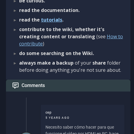
be curious.
read the documentation.
read the
tutorials
.
contribute to the wiki, whether it's
creating content or translating
(see
How to
contribute
)
do some searching on the Wiki.
always make a backup
of your
share
folder
before doing anything you're not sure about.
Comments
cep
5 YEARS AGO
Necesito saber cómo hacer para que
funcione el vídeo por HDMI en PC, hace