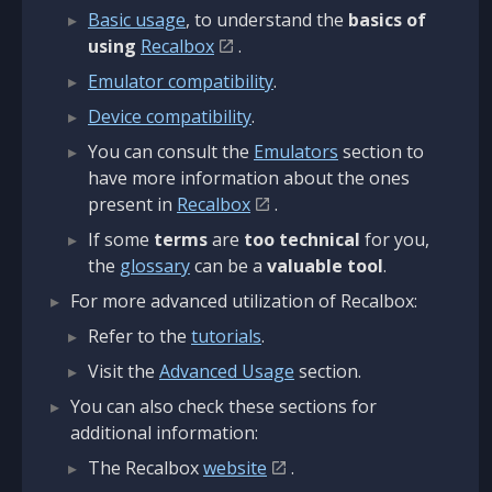
Basic usage
, to understand the
basics of
using
Recalbox
.
Emulator compatibility
.
Device compatibility
.
You can consult the
Emulators
section to
have more information about the ones
present in
Recalbox
.
If some
terms
are
too technical
for you,
the
glossary
can be a
valuable tool
.
For more advanced utilization of Recalbox:
Refer to the
tutorials
.
Visit the
Advanced Usage
section.
You can also check these sections for
additional information:
The Recalbox
website
.