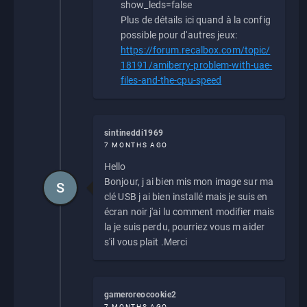
show_leds=false
Plus de détails ici quand à la config
possible pour d'autres jeux:
https://forum.recalbox.com/topic/
18191/amiberry-problem-with-uae-
files-and-the-cpu-speed
sintineddi1969
7 MONTHS AGO
Hello
Bonjour, j ai bien mis mon image sur ma
S
clé USB j ai bien installé mais je suis en
écran noir j'ai lu comment modifier mais
la je suis perdu, pourriez vous m aider
s'il vous plait .Merci
gameroreocookie2
7 MONTHS AGO