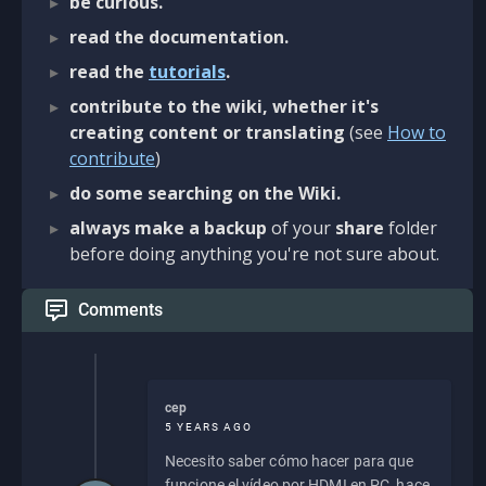
be curious.
read the documentation.
read the
tutorials
.
contribute to the wiki, whether it's
creating content or translating
(see
How to
contribute
)
do some searching on the Wiki.
always make a backup
of your
share
folder
before doing anything you're not sure about.
Comments
cep
5 YEARS AGO
Necesito saber cómo hacer para que
funcione el vídeo por HDMI en PC, hace