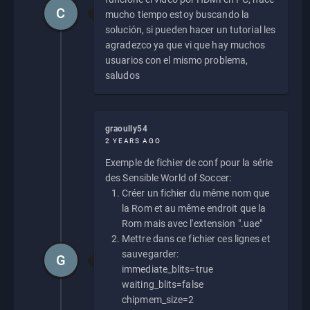
C
mucho tiempo estoy buscando la
solución, si pueden hacer un tutorial les
agradezco ya que vi que hay muchos
usuarios con el mismo problema,
saludos
graoully54
2 YEARS AGO
Exemple de fichier de conf pour la série
des Sensible World of Soccer:
Créer un fichier du même nom que
la Rom et au même endroit que la
Rom mais avec l'extension ".uae"
Mettre dans ce fichier ces lignes et
sauvegarder:
G
immediate_blits=true
waiting_blits=false
chipmem_size=2