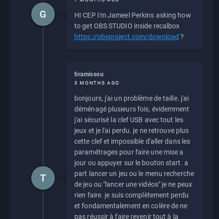
G
HI CEP I'm Jameel Perkins asking how
to get OBS STUDIO inside recalbox
https://obsproject.com/download
?
tiramissou
3 MONTHS AGO
bonjours, j'ai un problème de taille. j'ai
déménagé plusieurs fois, évidemment
j'ai sécurisé la clef USB avec tout les
jeux et je l'ai perdu. je ne retrouve plus
cette clef et impossible d'aller dans les
paramétrages pour faire une mise a
jour ou appuyer sur le bouton start. a
part lancer un jeu ou le menu recherche
T
de jeu ou "lancer une vidéos" je ne peux
rien faire. je suis complètement perdu
et fondamentalement en colère de ne
pas réussir à faire revenir tout à la