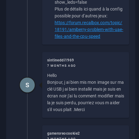
show_leds=false
Plus de détails ici quand à la config
possible pour d'autres jeux:
https://forum.recalbox.com/topic/
18191/amiberry-problem-with-uae-
files-and-the-cpu-speed
sintineddi1969
7 MONTHS AGO
Hello
Bonjour, j ai bien mis mon image sur ma
S
clé USB j ai bien installé mais je suis en
écran noir j'ai lu comment modifier mais
la je suis perdu, pourriez vous m aider
s'il vous plait .Merci
gameroreocookie2
7 MONTHS AGO