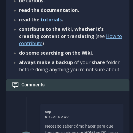
be curious.
read the documentation.
read the
tutorials
.
contribute to the wiki, whether it's
creating content or translating
(see
How to
contribute
)
do some searching on the Wiki.
always make a backup
of your
share
folder
before doing anything you're not sure about.
Comments
cep
5 YEARS AGO
Necesito saber cómo hacer para que
funcione el vídeo por HDMI en PC, hace