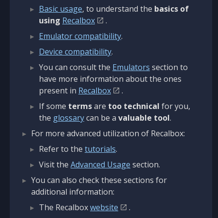
Basic usage
, to understand the
basics of
using
Recalbox
.
Emulator compatibility
.
Device compatibility
.
You can consult the
Emulators
section to
have more information about the ones
present in
Recalbox
.
If some
terms
are
too technical
for you,
the
glossary
can be a
valuable tool
.
For more advanced utilization of Recalbox:
Refer to the
tutorials
.
Visit the
Advanced Usage
section.
You can also check these sections for
additional information:
The Recalbox
website
.