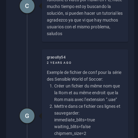
C
mucho tiempo estoy buscando la
solución, si pueden hacer un tutorial les
agradezco ya que vi que hay muchos
usuarios con el mismo problema,
saludos
graoully54
2 YEARS AGO
Exemple de fichier de conf pour la série
des Sensible World of Soccer:
Créer un fichier du même nom que
la Rom et au même endroit que la
Rom mais avec l'extension ".uae"
Mettre dans ce fichier ces lignes et
sauvegarder:
G
immediate_blits=true
waiting_blits=false
chipmem_size=2