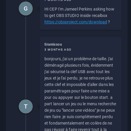
G
HI CEP I'm Jameel Perkins asking how
to get OBS STUDIO inside recalbox
https://obsproject.com/download
?
tiramissou
3 MONTHS AGO
bonjours, j'ai un problème de taille. j'ai
déménagé plusieurs fois, évidemment
j'ai sécurisé la clef USB avec tout les
jeux et je l'ai perdu. je ne retrouve plus
cette clef et impossible d'aller dans les
paramétrages pour faire une mise a
jour ou appuyer sur le bouton start. a
part lancer un jeu ou le menu recherche
T
de jeu ou "lancer une vidéos" je ne peux
rien faire. je suis complètement perdu
et fondamentalement en colère de ne
pas réussir à faire revenir tout à la