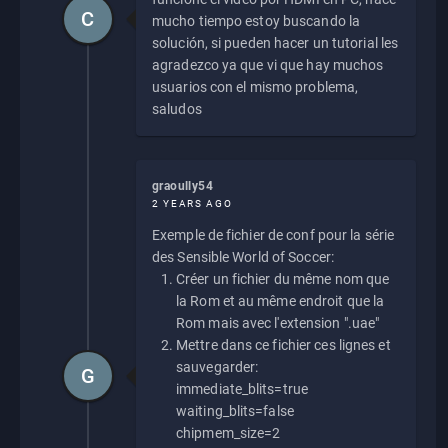
C
mucho tiempo estoy buscando la
solución, si pueden hacer un tutorial les
agradezco ya que vi que hay muchos
usuarios con el mismo problema,
saludos
graoully54
2 YEARS AGO
Exemple de fichier de conf pour la série
des Sensible World of Soccer:
Créer un fichier du même nom que
la Rom et au même endroit que la
Rom mais avec l'extension ".uae"
Mettre dans ce fichier ces lignes et
sauvegarder:
G
immediate_blits=true
waiting_blits=false
chipmem_size=2