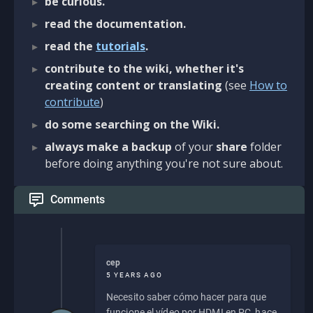
be curious.
read the documentation.
read the
tutorials
.
contribute to the wiki, whether it's
creating content or translating
(see
How to
contribute
)
do some searching on the Wiki.
always make a backup
of your
share
folder
before doing anything you're not sure about.
Comments
cep
5 YEARS AGO
Necesito saber cómo hacer para que
funcione el vídeo por HDMI en PC, hace