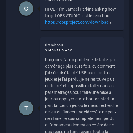
G
HI CEP I'm Jameel Perkins asking how
to get OBS STUDIO inside recalbox
https://obsproject.com/download
?
tiramissou
3 MONTHS AGO
bonjours, j'ai un problème de taille. j'ai
déménagé plusieurs fois, évidemment
j'ai sécurisé la clef USB avec tout les
jeux et je l'ai perdu. je ne retrouve plus
cette clef et impossible d'aller dans les
paramétrages pour faire une mise a
jour ou appuyer sur le bouton start. a
part lancer un jeu ou le menu recherche
T
de jeu ou "lancer une vidéos" je ne peux
rien faire. je suis complètement perdu
et fondamentalement en colère de ne
pas réussir à faire revenir tout à la