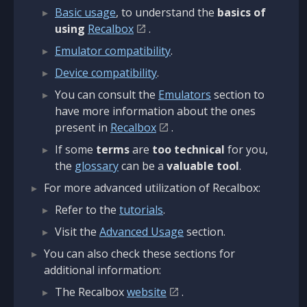
Basic usage
, to understand the
basics of
using
Recalbox
.
Emulator compatibility
.
Device compatibility
.
You can consult the
Emulators
section to
have more information about the ones
present in
Recalbox
.
If some
terms
are
too technical
for you,
the
glossary
can be a
valuable tool
.
For more advanced utilization of Recalbox:
Refer to the
tutorials
.
Visit the
Advanced Usage
section.
You can also check these sections for
additional information:
The Recalbox
website
.