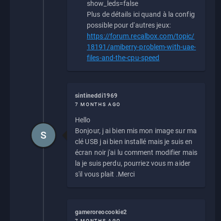
show_leds=false
Plus de détails ici quand à la config
possible pour d'autres jeux:
https://forum.recalbox.com/topic/
18191/amiberry-problem-with-uae-
files-and-the-cpu-speed
sintineddi1969
7 MONTHS AGO
Hello
Bonjour, j ai bien mis mon image sur ma
S
clé USB j ai bien installé mais je suis en
écran noir j'ai lu comment modifier mais
la je suis perdu, pourriez vous m aider
s'il vous plait .Merci
gameroreocookie2
7 MONTHS AGO