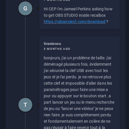
G
HI CEP I'm Jameel Perkins asking how
to get OBS STUDIO inside recalbox
https://obsproject.com/download
?
tiramissou
3 MONTHS AGO
bonjours, j'ai un problème de taille. j'ai
déménagé plusieurs fois, évidemment
j'ai sécurisé la clef USB avec tout les
jeux et je l'ai perdu. je ne retrouve plus
cette clef et impossible d'aller dans les
paramétrages pour faire une mise a
jour ou appuyer sur le bouton start. a
part lancer un jeu ou le menu recherche
T
de jeu ou "lancer une vidéos" je ne peux
rien faire. je suis complètement perdu
et fondamentalement en colère de ne
pas réussir à faire revenir tout à la