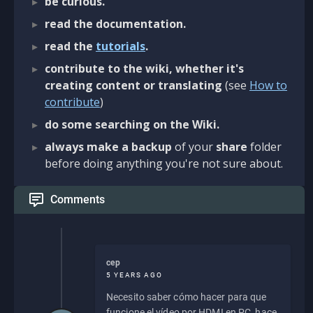
be curious.
read the documentation.
read the
tutorials
.
contribute to the wiki, whether it's
creating content or translating
(see
How to
contribute
)
do some searching on the Wiki.
always make a backup
of your
share
folder
before doing anything you're not sure about.
Comments
cep
5 YEARS AGO
Necesito saber cómo hacer para que
funcione el vídeo por HDMI en PC, hace