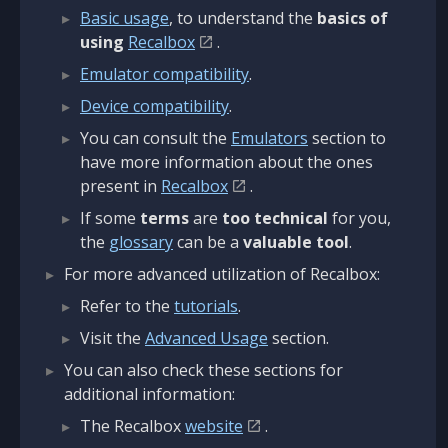
Basic usage
, to understand the
basics of
using
Recalbox
.
Emulator compatibility
.
Device compatibility
.
You can consult the
Emulators
section to
have more information about the ones
present in
Recalbox
.
If some
terms
are
too technical
for you,
the
glossary
can be a
valuable tool
.
For more advanced utilization of Recalbox:
Refer to the
tutorials
.
Visit the
Advanced Usage
section.
You can also check these sections for
additional information:
The Recalbox
website
.