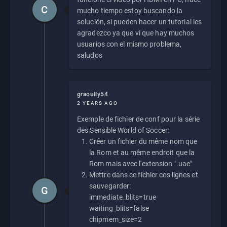
C
mucho tiempo estoy buscando la
solución, si pueden hacer un tutorial les
agradezco ya que vi que hay muchos
usuarios con el mismo problema,
saludos
graoully54
2 YEARS AGO
Exemple de fichier de conf pour la série
des Sensible World of Soccer:
Créer un fichier du même nom que
la Rom et au même endroit que la
Rom mais avec l'extension ".uae"
Mettre dans ce fichier ces lignes et
sauvegarder:
G
immediate_blits=true
waiting_blits=false
chipmem_size=2