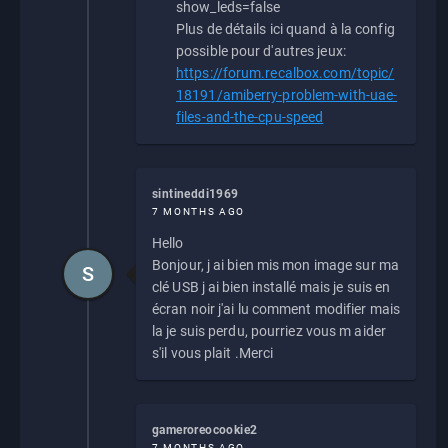
show_leds=false
Plus de détails ici quand à la config
possible pour d'autres jeux:
https://forum.recalbox.com/topic/
18191/amiberry-problem-with-uae-
files-and-the-cpu-speed
sintineddi1969
7 MONTHS AGO
Hello
Bonjour, j ai bien mis mon image sur ma
S
clé USB j ai bien installé mais je suis en
écran noir j'ai lu comment modifier mais
la je suis perdu, pourriez vous m aider
s'il vous plait .Merci
gameroreocookie2
7 MONTHS AGO