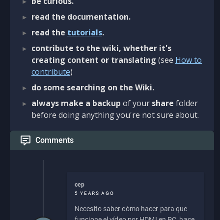
be curious.
read the documentation.
read the
tutorials
.
contribute to the wiki, whether it's
creating content or translating
(see
How to
contribute
)
do some searching on the Wiki.
always make a backup
of your
share
folder
before doing anything you're not sure about.
Comments
cep
5 YEARS AGO
Necesito saber cómo hacer para que
funcione el vídeo por HDMI en PC, hace