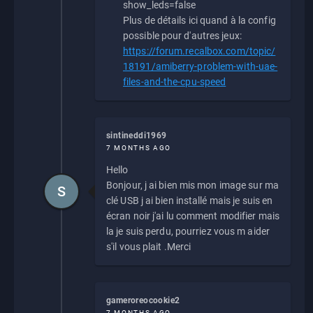
show_leds=false
Plus de détails ici quand à la config
possible pour d'autres jeux:
https://forum.recalbox.com/topic/
18191/amiberry-problem-with-uae-
files-and-the-cpu-speed
sintineddi1969
7 MONTHS AGO
Hello
Bonjour, j ai bien mis mon image sur ma
S
clé USB j ai bien installé mais je suis en
écran noir j'ai lu comment modifier mais
la je suis perdu, pourriez vous m aider
s'il vous plait .Merci
gameroreocookie2
7 MONTHS AGO