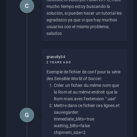
C
mucho tiempo estoy buscando la
solución, si pueden hacer un tutorial les
agradezco ya que vi que hay muchos
usuarios con el mismo problema,
saludos
graoully54
2 YEARS AGO
Exemple de fichier de conf pour la série
des Sensible World of Soccer:
Créer un fichier du même nom que
la Rom et au même endroit que la
Rom mais avec l'extension ".uae"
Mettre dans ce fichier ces lignes et
sauvegarder:
G
immediate_blits=true
waiting_blits=false
chipmem_size=2