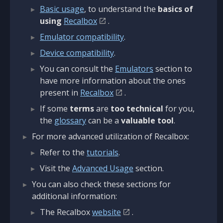
Basic usage
, to understand the
basics of
using
Recalbox
.
Emulator compatibility
.
Device compatibility
.
You can consult the
Emulators
section to
have more information about the ones
present in
Recalbox
.
If some
terms
are
too technical
for you,
the
glossary
can be a
valuable tool
.
For more advanced utilization of Recalbox:
Refer to the
tutorials
.
Visit the
Advanced Usage
section.
You can also check these sections for
additional information:
The Recalbox
website
.