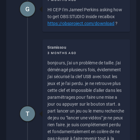
G
HI CEP I'm Jameel Perkins asking how
to get OBS STUDIO inside recalbox
https://obsproject.com/download
?
tiramissou
3 MONTHS AGO
bonjours, j'ai un problème de taille. j'ai
déménagé plusieurs fois, évidemment
j'ai sécurisé la clef USB avec tout les
jeux et je l'ai perdu. je ne retrouve plus
cette clef et impossible d'aller dans les
paramétrages pour faire une mise a
jour ou appuyer sur le bouton start. a
part lancer un jeu ou le menu recherche
T
de jeu ou "lancer une vidéos" je ne peux
rien faire. je suis complètement perdu
et fondamentalement en colère de ne
pas réussir à faire revenir tout à la