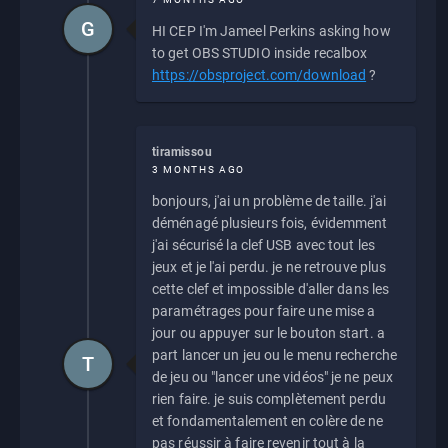
G
HI CEP I'm Jameel Perkins asking how
to get OBS STUDIO inside recalbox
https://obsproject.com/download
?
tiramissou
3 MONTHS AGO
bonjours, j'ai un problème de taille. j'ai
déménagé plusieurs fois, évidemment
j'ai sécurisé la clef USB avec tout les
jeux et je l'ai perdu. je ne retrouve plus
cette clef et impossible d'aller dans les
paramétrages pour faire une mise a
jour ou appuyer sur le bouton start. a
part lancer un jeu ou le menu recherche
T
de jeu ou "lancer une vidéos" je ne peux
rien faire. je suis complètement perdu
et fondamentalement en colère de ne
pas réussir à faire revenir tout à la