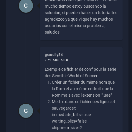
C
mucho tiempo estoy buscando la
solución, si pueden hacer un tutorial les
agradezco ya que vi que hay muchos
usuarios con el mismo problema,
saludos
graoully54
2 YEARS AGO
Exemple de fichier de conf pour la série
des Sensible World of Soccer:
Créer un fichier du même nom que
la Rom et au même endroit que la
Rom mais avec l'extension ".uae"
Mettre dans ce fichier ces lignes et
sauvegarder:
G
immediate_blits=true
waiting_blits=false
chipmem_size=2