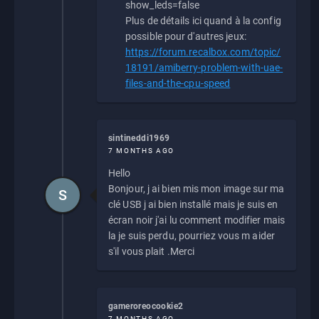
show_leds=false
Plus de détails ici quand à la config
possible pour d'autres jeux:
https://forum.recalbox.com/topic/
18191/amiberry-problem-with-uae-
files-and-the-cpu-speed
sintineddi1969
7 MONTHS AGO
Hello
Bonjour, j ai bien mis mon image sur ma
S
clé USB j ai bien installé mais je suis en
écran noir j'ai lu comment modifier mais
la je suis perdu, pourriez vous m aider
s'il vous plait .Merci
gameroreocookie2
7 MONTHS AGO