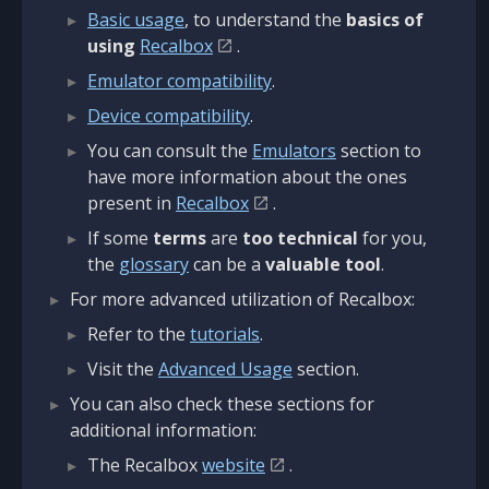
Basic usage
, to understand the
basics of
using
Recalbox
.
Emulator compatibility
.
Device compatibility
.
You can consult the
Emulators
section to
have more information about the ones
present in
Recalbox
.
If some
terms
are
too technical
for you,
the
glossary
can be a
valuable tool
.
For more advanced utilization of Recalbox:
Refer to the
tutorials
.
Visit the
Advanced Usage
section.
You can also check these sections for
additional information:
The Recalbox
website
.