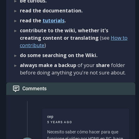
be curious.
read the documentation.
read the
tutorials
.
contribute to the wiki, whether it's
creating content or translating
(see
How to
contribute
)
do some searching on the Wiki.
always make a backup
of your
share
folder
before doing anything you're not sure about.
Comments
cep
5 YEARS AGO
Necesito saber cómo hacer para que
funcione el vídeo por HDMI en PC, hace