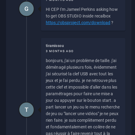
G
HI CEP I'm Jameel Perkins asking how
to get OBS STUDIO inside recalbox
https://obsproject.com/download
?
tiramissou
3 MONTHS AGO
bonjours, j'ai un problème de taille. j'ai
déménagé plusieurs fois, évidemment
j'ai sécurisé la clef USB avec tout les
jeux et je l'ai perdu. je ne retrouve plus
cette clef et impossible d'aller dans les
paramétrages pour faire une mise a
jour ou appuyer sur le bouton start. a
part lancer un jeu ou le menu recherche
T
de jeu ou "lancer une vidéos" je ne peux
rien faire. je suis complètement perdu
et fondamentalement en colère de ne
pas réussir à faire revenir tout à la