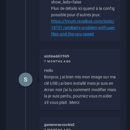
show_leds=false
Plus de détails ici quand à la config
possible pour d'autres jeux:
https://forum.recalbox.com/topic/
18191/amiberry-problem-with-uae-
files-and-the-cpu-speed
sintineddi1969
7 MONTHS AGO
Hello
Bonjour, j ai bien mis mon image sur ma
S
clé USB j ai bien installé mais je suis en
écran noir j'ai lu comment modifier mais
la je suis perdu, pourriez vous m aider
s'il vous plait .Merci
gameroreocookie2
7 MONTHS AGO