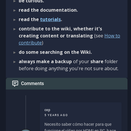
be curious.
read the documentation.
read the
tutorials
.
contribute to the wiki, whether it's
creating content or translating
(see
How to
contribute
)
do some searching on the Wiki.
always make a backup
of your
share
folder
before doing anything you're not sure about.
Comments
cep
5 YEARS AGO
Necesito saber cómo hacer para que
funcione el vídeo por HDMI en PC, hace