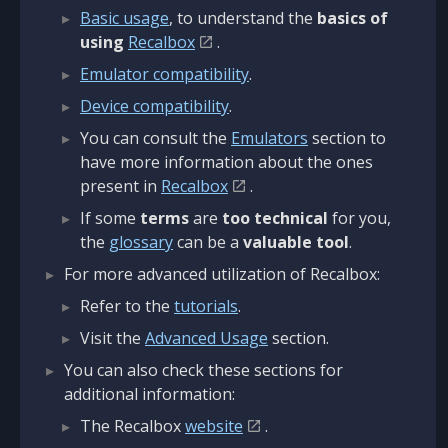
Basic usage
, to understand the
basics of
using
Recalbox
.
Emulator compatibility
.
Device compatibility
.
You can consult the
Emulators
section to
have more information about the ones
present in
Recalbox
.
If some
terms
are
too technical
for you,
the
glossary
can be a
valuable tool
.
For more advanced utilization of Recalbox:
Refer to the
tutorials
.
Visit the
Advanced Usage
section.
You can also check these sections for
additional information:
The Recalbox
website
.