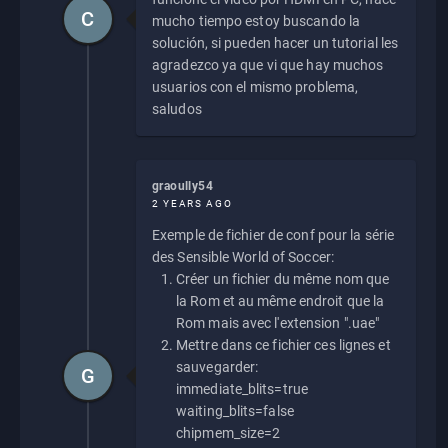
C
mucho tiempo estoy buscando la
solución, si pueden hacer un tutorial les
agradezco ya que vi que hay muchos
usuarios con el mismo problema,
saludos
graoully54
2 YEARS AGO
Exemple de fichier de conf pour la série
des Sensible World of Soccer:
Créer un fichier du même nom que
la Rom et au même endroit que la
Rom mais avec l'extension ".uae"
Mettre dans ce fichier ces lignes et
sauvegarder:
G
immediate_blits=true
waiting_blits=false
chipmem_size=2