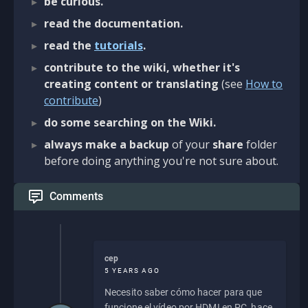
be curious.
read the documentation.
read the
tutorials
.
contribute to the wiki, whether it's
creating content or translating
(see
How to
contribute
)
do some searching on the Wiki.
always make a backup
of your
share
folder
before doing anything you're not sure about.
Comments
cep
5 YEARS AGO
Necesito saber cómo hacer para que
funcione el vídeo por HDMI en PC, hace