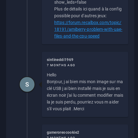
show_leds=false
Plus de détails ici quand à la config
possible pour d'autres jeux:
https://forum.recalbox.com/topic/
18191/amiberry-problem-with-uae-
files-and-the-cpu-speed
sintineddi1969
7 MONTHS AGO
Hello
Bonjour, j ai bien mis mon image sur ma
S
clé USB j ai bien installé mais je suis en
écran noir j'ai lu comment modifier mais
la je suis perdu, pourriez vous m aider
s'il vous plait .Merci
gameroreocookie2
7 MONTHS AGO