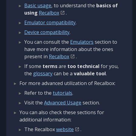
Basic usage
, to understand the
basics of
using
Recalbox
.
Emulator compatibility
.
Device compatibility
.
You can consult the
Emulators
section to
have more information about the ones
present in
Recalbox
.
If some
terms
are
too technical
for you,
the
glossary
can be a
valuable tool
.
For more advanced utilization of Recalbox:
Refer to the
tutorials
.
Visit the
Advanced Usage
section.
You can also check these sections for
additional information:
The Recalbox
website
.