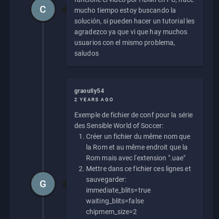
C
mucho tiempo estoy buscando la
solución, si pueden hacer un tutorial les
agradezco ya que vi que hay muchos
usuarios con el mismo problema,
saludos
graoully54
2 YEARS AGO
Exemple de fichier de conf pour la série
des Sensible World of Soccer:
Créer un fichier du même nom que
la Rom et au même endroit que la
Rom mais avec l'extension ".uae"
Mettre dans ce fichier ces lignes et
sauvegarder:
G
immediate_blits=true
waiting_blits=false
chipmem_size=2