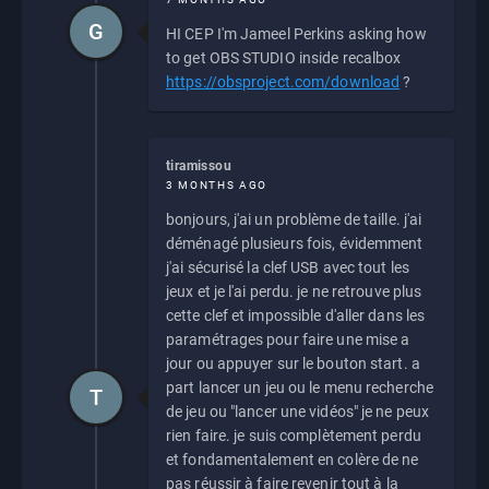
G
HI CEP I'm Jameel Perkins asking how
to get OBS STUDIO inside recalbox
https://obsproject.com/download
?
tiramissou
3 MONTHS AGO
bonjours, j'ai un problème de taille. j'ai
déménagé plusieurs fois, évidemment
j'ai sécurisé la clef USB avec tout les
jeux et je l'ai perdu. je ne retrouve plus
cette clef et impossible d'aller dans les
paramétrages pour faire une mise a
jour ou appuyer sur le bouton start. a
part lancer un jeu ou le menu recherche
T
de jeu ou "lancer une vidéos" je ne peux
rien faire. je suis complètement perdu
et fondamentalement en colère de ne
pas réussir à faire revenir tout à la