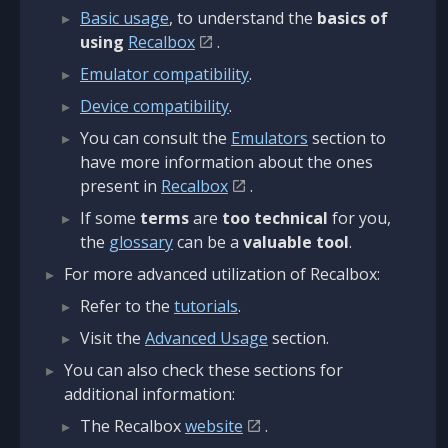
Basic usage
, to understand the
basics of
using
Recalbox
.
Emulator compatibility
.
Device compatibility
.
You can consult the
Emulators
section to
have more information about the ones
present in
Recalbox
.
If some
terms
are
too technical
for you,
the
glossary
can be a
valuable tool
.
For more advanced utilization of Recalbox:
Refer to the
tutorials
.
Visit the
Advanced Usage
section.
You can also check these sections for
additional information:
The Recalbox
website
.