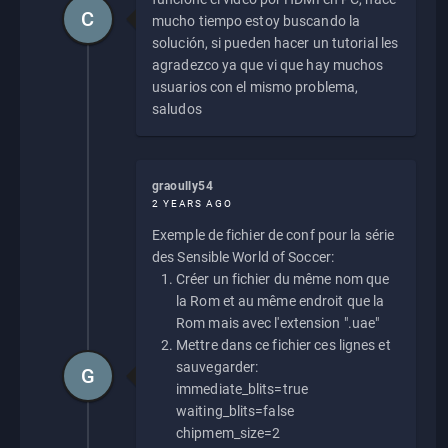
C
mucho tiempo estoy buscando la
solución, si pueden hacer un tutorial les
agradezco ya que vi que hay muchos
usuarios con el mismo problema,
saludos
graoully54
2 YEARS AGO
Exemple de fichier de conf pour la série
des Sensible World of Soccer:
Créer un fichier du même nom que
la Rom et au même endroit que la
Rom mais avec l'extension ".uae"
Mettre dans ce fichier ces lignes et
sauvegarder:
G
immediate_blits=true
waiting_blits=false
chipmem_size=2