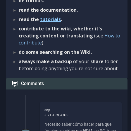
be curious.
read the documentation.
read the
tutorials
.
contribute to the wiki, whether it's
creating content or translating
(see
How to
contribute
)
do some searching on the Wiki.
always make a backup
of your
share
folder
before doing anything you're not sure about.
Comments
cep
5 YEARS AGO
Necesito saber cómo hacer para que
funcione el vídeo por HDMI en PC, hace