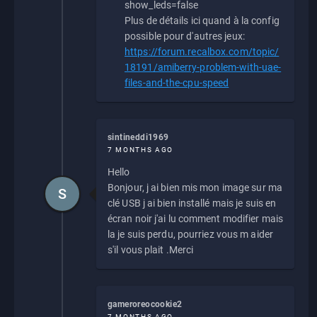
show_leds=false
Plus de détails ici quand à la config
possible pour d'autres jeux:
https://forum.recalbox.com/topic/
18191/amiberry-problem-with-uae-
files-and-the-cpu-speed
sintineddi1969
7 MONTHS AGO
Hello
Bonjour, j ai bien mis mon image sur ma
S
clé USB j ai bien installé mais je suis en
écran noir j'ai lu comment modifier mais
la je suis perdu, pourriez vous m aider
s'il vous plait .Merci
gameroreocookie2
7 MONTHS AGO