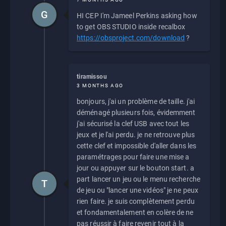
G
HI CEP I'm Jameel Perkins asking how
to get OBS STUDIO inside recalbox
https://obsproject.com/download
?
tiramissou
3 MONTHS AGO
bonjours, j'ai un problème de taille. j'ai
déménagé plusieurs fois, évidemment
j'ai sécurisé la clef USB avec tout les
jeux et je l'ai perdu. je ne retrouve plus
cette clef et impossible d'aller dans les
paramétrages pour faire une mise a
jour ou appuyer sur le bouton start. a
part lancer un jeu ou le menu recherche
T
de jeu ou "lancer une vidéos" je ne peux
rien faire. je suis complètement perdu
et fondamentalement en colère de ne
pas réussir à faire revenir tout à la