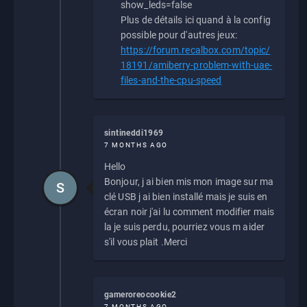
show_leds=false
Plus de détails ici quand à la config
possible pour d'autres jeux:
https://forum.recalbox.com/topic/
18191/amiberry-problem-with-uae-
files-and-the-cpu-speed
sintineddi1969
7 MONTHS AGO
Hello
Bonjour, j ai bien mis mon image sur ma
S
clé USB j ai bien installé mais je suis en
écran noir j'ai lu comment modifier mais
la je suis perdu, pourriez vous m aider
s'il vous plait .Merci
gameroreocookie2
7 MONTHS AGO