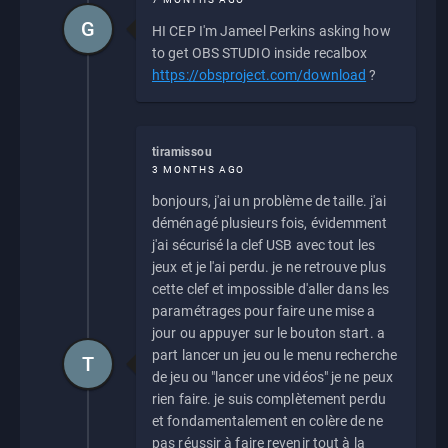
G
HI CEP I'm Jameel Perkins asking how
to get OBS STUDIO inside recalbox
https://obsproject.com/download
?
tiramissou
3 MONTHS AGO
bonjours, j'ai un problème de taille. j'ai
déménagé plusieurs fois, évidemment
j'ai sécurisé la clef USB avec tout les
jeux et je l'ai perdu. je ne retrouve plus
cette clef et impossible d'aller dans les
paramétrages pour faire une mise a
jour ou appuyer sur le bouton start. a
part lancer un jeu ou le menu recherche
T
de jeu ou "lancer une vidéos" je ne peux
rien faire. je suis complètement perdu
et fondamentalement en colère de ne
pas réussir à faire revenir tout à la