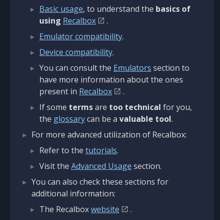
Basic usage
, to understand the
basics of
using
Recalbox
.
Emulator compatibility
.
Device compatibility
.
You can consult the
Emulators
section to
have more information about the ones
present in
Recalbox
.
If some
terms
are
too technical
for you,
the
glossary
can be a
valuable tool
.
For more advanced utilization of Recalbox:
Refer to the
tutorials
.
Visit the
Advanced Usage
section.
You can also check these sections for
additional information:
The Recalbox
website
.