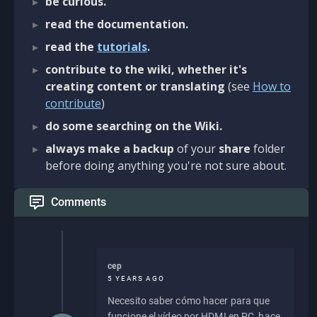
be curious.
read the documentation.
read the
tutorials
.
contribute to the wiki, whether it's
creating content or translating
(see
How to
contribute
)
do some searching on the Wiki.
always make a backup
of your
share
folder
before doing anything you're not sure about.
Comments
cep
5 YEARS AGO
Necesito saber cómo hacer para que
funcione el vídeo por HDMI en PC, hace