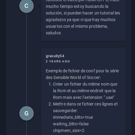
C
mucho tiempo estoy buscando la
solución, si pueden hacer un tutorial les
agradezco ya que vi que hay muchos
usuarios con el mismo problema,
saludos
graoully54
2 YEARS AGO
Exemple de fichier de conf pour la série
des Sensible World of Soccer:
Créer un fichier du même nom que
la Rom et au même endroit que la
Rom mais avec l'extension ".uae"
Mettre dans ce fichier ces lignes et
sauvegarder:
G
immediate_blits=true
waiting_blits=false
chipmem_size=2