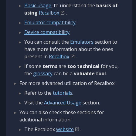
Basic usage
, to understand the
basics of
using
Recalbox
.
Emulator compatibility
.
Device compatibility
.
You can consult the
Emulators
section to
have more information about the ones
present in
Recalbox
.
If some
terms
are
too technical
for you,
the
glossary
can be a
valuable tool
.
For more advanced utilization of Recalbox:
Refer to the
tutorials
.
Visit the
Advanced Usage
section.
You can also check these sections for
additional information:
The Recalbox
website
.