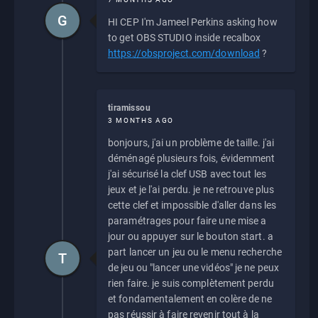
G
HI CEP I'm Jameel Perkins asking how
to get OBS STUDIO inside recalbox
https://obsproject.com/download
?
tiramissou
3 MONTHS AGO
bonjours, j'ai un problème de taille. j'ai
déménagé plusieurs fois, évidemment
j'ai sécurisé la clef USB avec tout les
jeux et je l'ai perdu. je ne retrouve plus
cette clef et impossible d'aller dans les
paramétrages pour faire une mise a
jour ou appuyer sur le bouton start. a
part lancer un jeu ou le menu recherche
T
de jeu ou "lancer une vidéos" je ne peux
rien faire. je suis complètement perdu
et fondamentalement en colère de ne
pas réussir à faire revenir tout à la