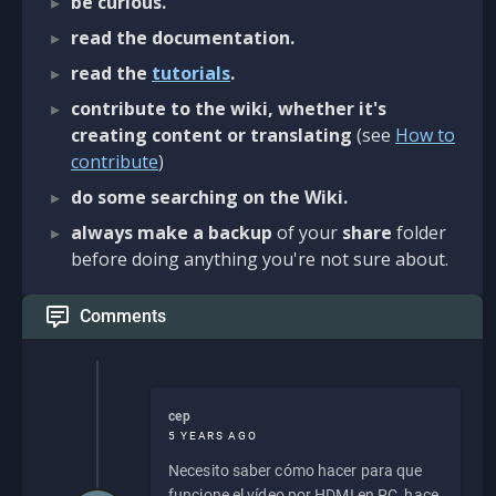
be curious.
read the documentation.
read the
tutorials
.
contribute to the wiki, whether it's
creating content or translating
(see
How to
contribute
)
do some searching on the Wiki.
always make a backup
of your
share
folder
before doing anything you're not sure about.
Comments
cep
5 YEARS AGO
Necesito saber cómo hacer para que
funcione el vídeo por HDMI en PC, hace