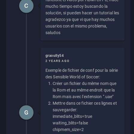
C
mucho tiempo estoy buscando la
solución, si pueden hacer un tutorial les
agradezco ya que vi que hay muchos
usuarios con el mismo problema,
saludos
graoully54
2 YEARS AGO
Exemple de fichier de conf pour la série
des Sensible World of Soccer:
Créer un fichier du même nom que
la Rom et au même endroit que la
Rom mais avec l'extension ".uae"
Mettre dans ce fichier ces lignes et
sauvegarder:
G
immediate_blits=true
waiting_blits=false
chipmem_size=2