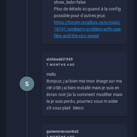
show_leds=false
Plus de détails ici quand à la config
possible pour d'autres jeux:
https://forum.recalbox.com/topic/
18191/amiberry-problem-with-uae-
files-and-the-cpu-speed
sintineddi1969
7 MONTHS AGO
Hello
Bonjour, j ai bien mis mon image sur ma
S
clé USB j ai bien installé mais je suis en
écran noir j'ai lu comment modifier mais
la je suis perdu, pourriez vous m aider
s'il vous plait .Merci
gameroreocookie2
7 MONTHS AGO