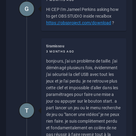
G
HI CEP I'm Jameel Perkins asking how
to get OBS STUDIO inside recalbox
https://obsproject.com/download
?
tiramissou
3 MONTHS AGO
bonjours, j'ai un problème de taille. j'ai
déménagé plusieurs fois, évidemment
j'ai sécurisé la clef USB avec tout les
jeux et je l'ai perdu. je ne retrouve plus
cette clef et impossible d'aller dans les
paramétrages pour faire une mise a
jour ou appuyer sur le bouton start. a
part lancer un jeu ou le menu recherche
T
de jeu ou "lancer une vidéos" je ne peux
rien faire. je suis complètement perdu
et fondamentalement en colère de ne
pas réussir à faire revenir tout à la