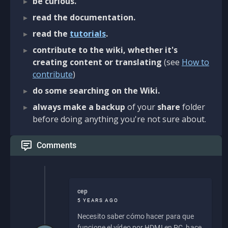
be curious.
read the documentation.
read the
tutorials
.
contribute to the wiki, whether it's
creating content or translating
(see
How to
contribute
)
do some searching on the Wiki.
always make a backup
of your
share
folder
before doing anything you're not sure about.
Comments
cep
5 YEARS AGO
Necesito saber cómo hacer para que
funcione el vídeo por HDMI en PC, hace