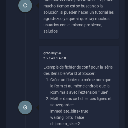
C
mucho tiempo estoy buscando la
solución, si pueden hacer un tutorial les
agradezco ya que vi que hay muchos
usuarios con el mismo problema,
saludos
graoully54
2 YEARS AGO
Exemple de fichier de conf pour la série
des Sensible World of Soccer:
Créer un fichier du même nom que
la Rom et au même endroit que la
Rom mais avec l'extension ".uae"
Mettre dans ce fichier ces lignes et
sauvegarder:
G
immediate_blits=true
waiting_blits=false
chipmem_size=2