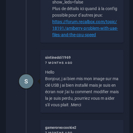
show_leds=false
Plus de détails ici quand à la config
possible pour d'autres jeux:
https://forum.recalbox.com/topic/
18191/amiberry-problem-with-uae-
files-and-the-cpu-speed
sintineddi1969
7 MONTHS AGO
Hello
Bonjour, j ai bien mis mon image sur ma
S
clé USB j ai bien installé mais je suis en
écran noir j'ai lu comment modifier mais
la je suis perdu, pourriez vous m aider
s'il vous plait .Merci
gameroreocookie2
7 MONTHS AGO