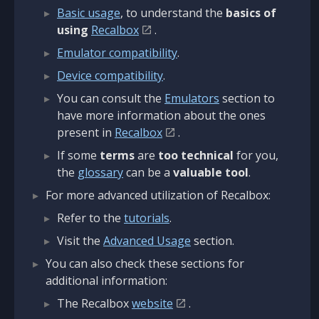
Basic usage
, to understand the
basics of
using
Recalbox
.
Emulator compatibility
.
Device compatibility
.
You can consult the
Emulators
section to
have more information about the ones
present in
Recalbox
.
If some
terms
are
too technical
for you,
the
glossary
can be a
valuable tool
.
For more advanced utilization of Recalbox:
Refer to the
tutorials
.
Visit the
Advanced Usage
section.
You can also check these sections for
additional information:
The Recalbox
website
.