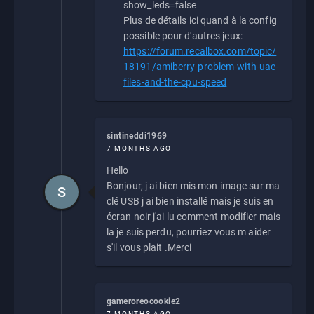
show_leds=false
Plus de détails ici quand à la config
possible pour d'autres jeux:
https://forum.recalbox.com/topic/
18191/amiberry-problem-with-uae-
files-and-the-cpu-speed
sintineddi1969
7 MONTHS AGO
Hello
Bonjour, j ai bien mis mon image sur ma
S
clé USB j ai bien installé mais je suis en
écran noir j'ai lu comment modifier mais
la je suis perdu, pourriez vous m aider
s'il vous plait .Merci
gameroreocookie2
7 MONTHS AGO