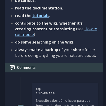
be curious.
read the documentation.
read the
tutorials
.
contribute to the wiki, whether it's
creating content or translating
(see
How to
contribute
)
do some searching on the Wiki.
always make a backup
of your
share
folder
before doing anything you're not sure about.
Comments
cep
5 YEARS AGO
Necesito saber cómo hacer para que
funcione el vídeo por HDMI en PC, hace