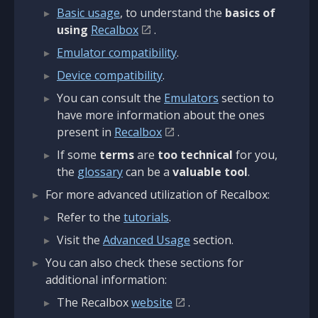
Basic usage
, to understand the
basics of
using
Recalbox
.
Emulator compatibility
.
Device compatibility
.
You can consult the
Emulators
section to
have more information about the ones
present in
Recalbox
.
If some
terms
are
too technical
for you,
the
glossary
can be a
valuable tool
.
For more advanced utilization of Recalbox:
Refer to the
tutorials
.
Visit the
Advanced Usage
section.
You can also check these sections for
additional information:
The Recalbox
website
.