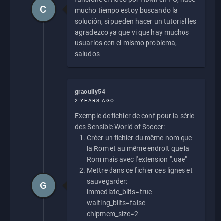
C
mucho tiempo estoy buscando la
solución, si pueden hacer un tutorial les
agradezco ya que vi que hay muchos
usuarios con el mismo problema,
saludos
graoully54
2 YEARS AGO
Exemple de fichier de conf pour la série
des Sensible World of Soccer:
Créer un fichier du même nom que
la Rom et au même endroit que la
Rom mais avec l'extension ".uae"
Mettre dans ce fichier ces lignes et
sauvegarder:
G
immediate_blits=true
waiting_blits=false
chipmem_size=2