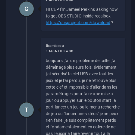
G
HI CEP I'm Jameel Perkins asking how
to get OBS STUDIO inside recalbox
https://obsproject.com/download
?
tiramissou
3 MONTHS AGO
bonjours, j'ai un problème de taille. j'ai
déménagé plusieurs fois, évidemment
j'ai sécurisé la clef USB avec tout les
jeux et je l'ai perdu. je ne retrouve plus
cette clef et impossible d'aller dans les
paramétrages pour faire une mise a
jour ou appuyer sur le bouton start. a
part lancer un jeu ou le menu recherche
T
de jeu ou "lancer une vidéos" je ne peux
rien faire. je suis complètement perdu
et fondamentalement en colère de ne
pas réussir à faire revenir tout à la