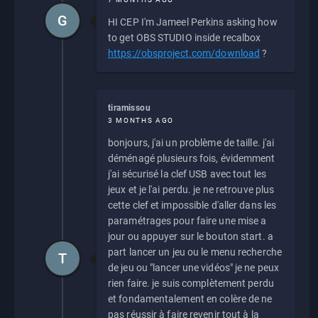
G
HI CEP I'm Jameel Perkins asking how
to get OBS STUDIO inside recalbox
https://obsproject.com/download
?
tiramissou
3 MONTHS AGO
bonjours, j'ai un problème de taille. j'ai
déménagé plusieurs fois, évidemment
j'ai sécurisé la clef USB avec tout les
jeux et je l'ai perdu. je ne retrouve plus
cette clef et impossible d'aller dans les
paramétrages pour faire une mise a
jour ou appuyer sur le bouton start. a
part lancer un jeu ou le menu recherche
T
de jeu ou "lancer une vidéos" je ne peux
rien faire. je suis complètement perdu
et fondamentalement en colère de ne
pas réussir à faire revenir tout à la