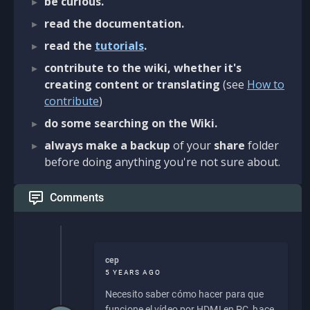
be curious.
read the documentation.
read the
tutorials
.
contribute to the wiki, whether it's
creating content or translating
(see
How to
contribute
)
do some searching on the Wiki.
always make a backup
of your
share
folder
before doing anything you're not sure about.
Comments
cep
5 YEARS AGO
Necesito saber cómo hacer para que
funcione el vídeo por HDMI en PC, hace