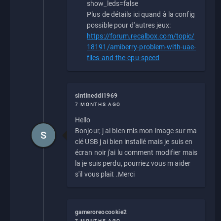
show_leds=false
Plus de détails ici quand à la config
possible pour d'autres jeux:
https://forum.recalbox.com/topic/
18191/amiberry-problem-with-uae-
files-and-the-cpu-speed
sintineddi1969
7 MONTHS AGO
Hello
Bonjour, j ai bien mis mon image sur ma
S
clé USB j ai bien installé mais je suis en
écran noir j'ai lu comment modifier mais
la je suis perdu, pourriez vous m aider
s'il vous plait .Merci
gameroreocookie2
7 MONTHS AGO