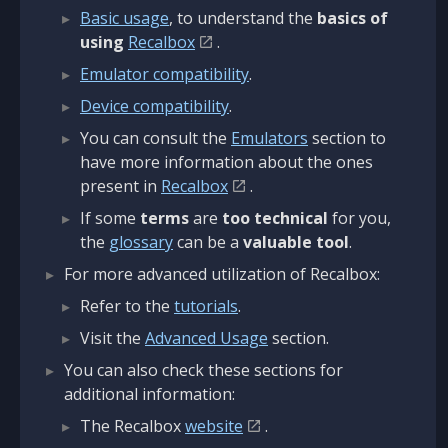
Basic usage
, to understand the
basics of
using
Recalbox
.
Emulator compatibility
.
Device compatibility
.
You can consult the
Emulators
section to
have more information about the ones
present in
Recalbox
.
If some
terms
are
too technical
for you,
the
glossary
can be a
valuable tool
.
For more advanced utilization of Recalbox:
Refer to the
tutorials
.
Visit the
Advanced Usage
section.
You can also check these sections for
additional information:
The Recalbox
website
.