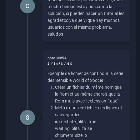
C
mucho tiempo estoy buscando la
solución, si pueden hacer un tutorial les
agradezco ya que vi que hay muchos
usuarios con el mismo problema,
saludos
graoully54
2 YEARS AGO
Exemple de fichier de conf pour la série
des Sensible World of Soccer:
Créer un fichier du même nom que
la Rom et au même endroit que la
Rom mais avec l'extension ".uae"
Mettre dans ce fichier ces lignes et
sauvegarder:
G
immediate_blits=true
waiting_blits=false
chipmem_size=2