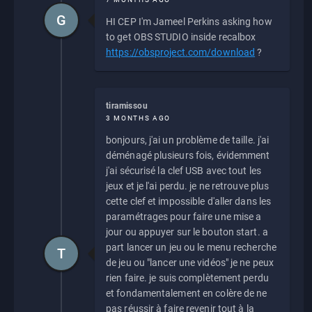
G
HI CEP I'm Jameel Perkins asking how
to get OBS STUDIO inside recalbox
https://obsproject.com/download
?
tiramissou
3 MONTHS AGO
bonjours, j'ai un problème de taille. j'ai
déménagé plusieurs fois, évidemment
j'ai sécurisé la clef USB avec tout les
jeux et je l'ai perdu. je ne retrouve plus
cette clef et impossible d'aller dans les
paramétrages pour faire une mise a
jour ou appuyer sur le bouton start. a
part lancer un jeu ou le menu recherche
T
de jeu ou "lancer une vidéos" je ne peux
rien faire. je suis complètement perdu
et fondamentalement en colère de ne
pas réussir à faire revenir tout à la