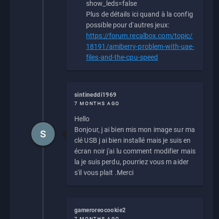
show_leds=false
Plus de détails ici quand à la config
possible pour d'autres jeux:
https://forum.recalbox.com/topic/
18191/amiberry-problem-with-uae-
files-and-the-cpu-speed
sintineddi1969
7 MONTHS AGO
Hello
Bonjour, j ai bien mis mon image sur ma
S
clé USB j ai bien installé mais je suis en
écran noir j'ai lu comment modifier mais
la je suis perdu, pourriez vous m aider
s'il vous plait .Merci
gameroreocookie2
7 MONTHS AGO