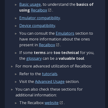
Basic usage
, to understand the
basics of
using
Recalbox
.
Emulator compatibility
.
Device compatibility
.
You can consult the
Emulators
section to
have more information about the ones
present in
Recalbox
.
If some
terms
are
too technical
for you,
the
glossary
can be a
valuable tool
.
For more advanced utilization of Recalbox:
Refer to the
tutorials
.
Visit the
Advanced Usage
section.
You can also check these sections for
additional information:
The Recalbox
website
.