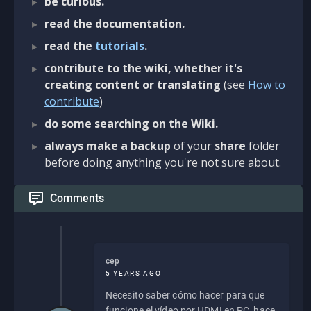
be curious.
read the documentation.
read the
tutorials
.
contribute to the wiki, whether it's
creating content or translating
(see
How to
contribute
)
do some searching on the Wiki.
always make a backup
of your
share
folder
before doing anything you're not sure about.
Comments
cep
5 YEARS AGO
Necesito saber cómo hacer para que
funcione el vídeo por HDMI en PC, hace