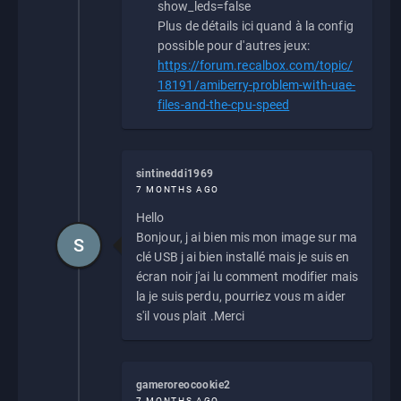
show_leds=false
Plus de détails ici quand à la config
possible pour d'autres jeux:
https://forum.recalbox.com/topic/
18191/amiberry-problem-with-uae-
files-and-the-cpu-speed
sintineddi1969
7 MONTHS AGO
Hello
Bonjour, j ai bien mis mon image sur ma
S
clé USB j ai bien installé mais je suis en
écran noir j'ai lu comment modifier mais
la je suis perdu, pourriez vous m aider
s'il vous plait .Merci
gameroreocookie2
7 MONTHS AGO