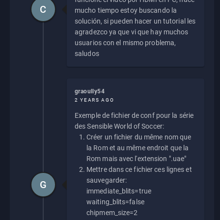
C
mucho tiempo estoy buscando la
solución, si pueden hacer un tutorial les
agradezco ya que vi que hay muchos
usuarios con el mismo problema,
saludos
graoully54
2 YEARS AGO
Exemple de fichier de conf pour la série
des Sensible World of Soccer:
Créer un fichier du même nom que
la Rom et au même endroit que la
Rom mais avec l'extension ".uae"
Mettre dans ce fichier ces lignes et
sauvegarder:
G
immediate_blits=true
waiting_blits=false
chipmem_size=2