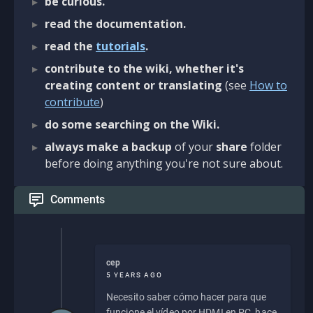
be curious.
read the documentation.
read the
tutorials
.
contribute to the wiki, whether it's
creating content or translating
(see
How to
contribute
)
do some searching on the Wiki.
always make a backup
of your
share
folder
before doing anything you're not sure about.
Comments
cep
5 YEARS AGO
Necesito saber cómo hacer para que
funcione el vídeo por HDMI en PC, hace