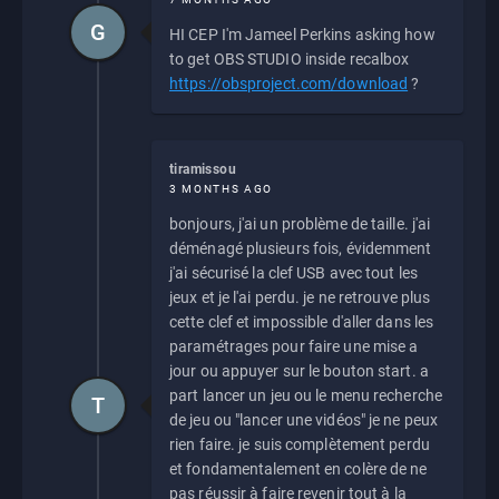
G
HI CEP I'm Jameel Perkins asking how
to get OBS STUDIO inside recalbox
https://obsproject.com/download
?
tiramissou
3 MONTHS AGO
bonjours, j'ai un problème de taille. j'ai
déménagé plusieurs fois, évidemment
j'ai sécurisé la clef USB avec tout les
jeux et je l'ai perdu. je ne retrouve plus
cette clef et impossible d'aller dans les
paramétrages pour faire une mise a
jour ou appuyer sur le bouton start. a
part lancer un jeu ou le menu recherche
T
de jeu ou "lancer une vidéos" je ne peux
rien faire. je suis complètement perdu
et fondamentalement en colère de ne
pas réussir à faire revenir tout à la