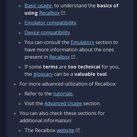
Basic usage
, to understand the
basics of
using
Recalbox
.
Emulator compatibility
.
Device compatibility
.
You can consult the
Emulators
section to
have more information about the ones
present in
Recalbox
.
If some
terms
are
too technical
for you,
the
glossary
can be a
valuable tool
.
For more advanced utilization of Recalbox:
Refer to the
tutorials
.
Visit the
Advanced Usage
section.
You can also check these sections for
additional information:
The Recalbox
website
.