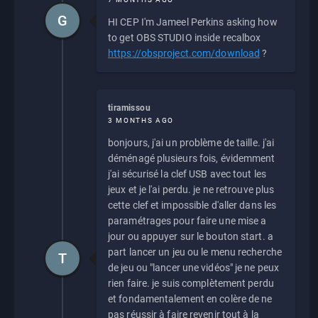
G
HI CEP I'm Jameel Perkins asking how
to get OBS STUDIO inside recalbox
https://obsproject.com/download
?
tiramissou
3 MONTHS AGO
bonjours, j'ai un problème de taille. j'ai
déménagé plusieurs fois, évidemment
j'ai sécurisé la clef USB avec tout les
jeux et je l'ai perdu. je ne retrouve plus
cette clef et impossible d'aller dans les
paramétrages pour faire une mise a
jour ou appuyer sur le bouton start. a
part lancer un jeu ou le menu recherche
T
de jeu ou "lancer une vidéos" je ne peux
rien faire. je suis complètement perdu
et fondamentalement en colère de ne
pas réussir à faire revenir tout à la