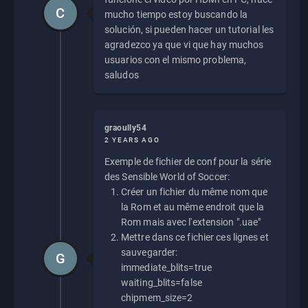
C
mucho tiempo estoy buscando la
solución, si pueden hacer un tutorial les
agradezco ya que vi que hay muchos
usuarios con el mismo problema,
saludos
graoully54
2 YEARS AGO
Exemple de fichier de conf pour la série
des Sensible World of Soccer:
Créer un fichier du même nom que
la Rom et au même endroit que la
Rom mais avec l'extension ".uae"
Mettre dans ce fichier ces lignes et
sauvegarder:
G
immediate_blits=true
waiting_blits=false
chipmem_size=2