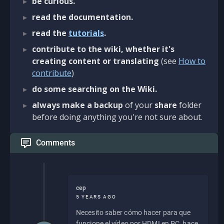
be curious.
read the documentation.
read the
tutorials
.
contribute to the wiki, whether it's
creating content or translating
(see
How to
contribute
)
do some searching on the Wiki.
always make a backup
of your
share
folder
before doing anything you're not sure about.
Comments
cep
5 YEARS AGO
Necesito saber cómo hacer para que
funcione el vídeo por HDMI en PC, hace