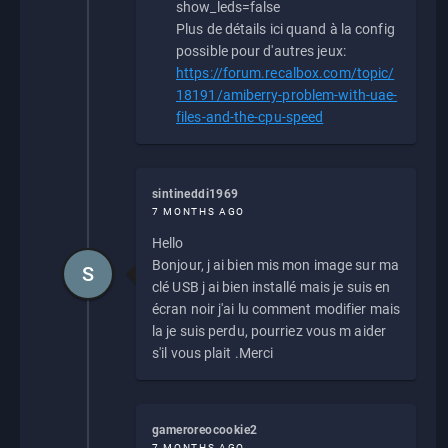
show_leds=false
Plus de détails ici quand à la config
possible pour d'autres jeux:
https://forum.recalbox.com/topic/
18191/amiberry-problem-with-uae-
files-and-the-cpu-speed
sintineddi1969
7 MONTHS AGO
Hello
Bonjour, j ai bien mis mon image sur ma
S
clé USB j ai bien installé mais je suis en
écran noir j'ai lu comment modifier mais
la je suis perdu, pourriez vous m aider
s'il vous plait .Merci
gameroreocookie2
7 MONTHS AGO