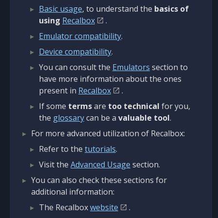
Basic usage
, to understand the
basics of
using
Recalbox
.
Emulator compatibility
.
Device compatibility
.
You can consult the
Emulators
section to
have more information about the ones
present in
Recalbox
.
If some
terms
are
too technical
for you,
the
glossary
can be a
valuable tool
.
For more advanced utilization of Recalbox:
Refer to the
tutorials
.
Visit the
Advanced Usage
section.
You can also check these sections for
additional information:
The Recalbox
website
.