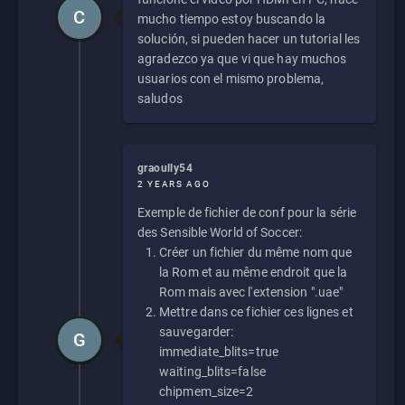
C
mucho tiempo estoy buscando la
solución, si pueden hacer un tutorial les
agradezco ya que vi que hay muchos
usuarios con el mismo problema,
saludos
graoully54
2 YEARS AGO
Exemple de fichier de conf pour la série
des Sensible World of Soccer:
Créer un fichier du même nom que
la Rom et au même endroit que la
Rom mais avec l'extension ".uae"
Mettre dans ce fichier ces lignes et
sauvegarder:
G
immediate_blits=true
waiting_blits=false
chipmem_size=2