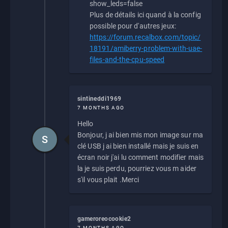
show_leds=false
Plus de détails ici quand à la config
possible pour d'autres jeux:
https://forum.recalbox.com/topic/
18191/amiberry-problem-with-uae-
files-and-the-cpu-speed
sintineddi1969
7 MONTHS AGO
Hello
Bonjour, j ai bien mis mon image sur ma
S
clé USB j ai bien installé mais je suis en
écran noir j'ai lu comment modifier mais
la je suis perdu, pourriez vous m aider
s'il vous plait .Merci
gameroreocookie2
7 MONTHS AGO