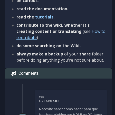
be curious.
read the documentation.
read the
tutorials
.
contribute to the wiki, whether it's
creating content or translating
(see
How to
contribute
)
do some searching on the Wiki.
always make a backup
of your
share
folder
before doing anything you're not sure about.
Comments
cep
5 YEARS AGO
Necesito saber cómo hacer para que
funcione el vídeo por HDMI en PC, hace