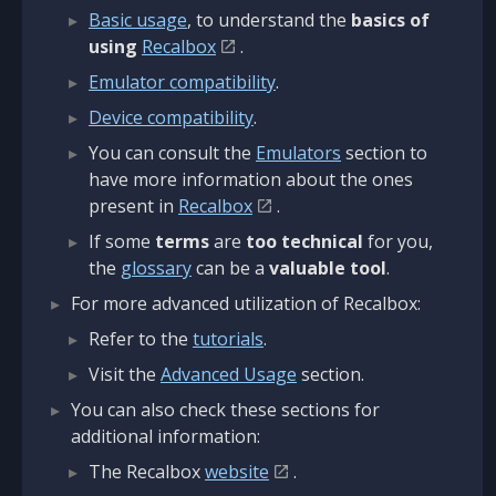
Basic usage
, to understand the
basics of
using
Recalbox
.
Emulator compatibility
.
Device compatibility
.
You can consult the
Emulators
section to
have more information about the ones
present in
Recalbox
.
If some
terms
are
too technical
for you,
the
glossary
can be a
valuable tool
.
For more advanced utilization of Recalbox:
Refer to the
tutorials
.
Visit the
Advanced Usage
section.
You can also check these sections for
additional information:
The Recalbox
website
.