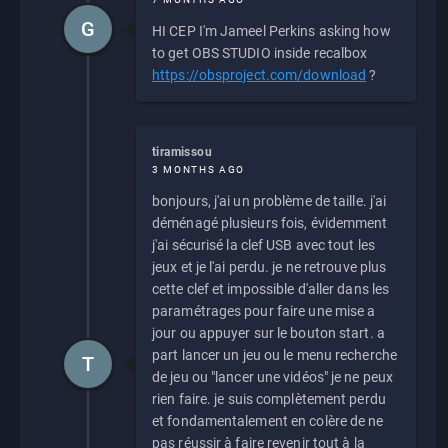
G
HI CEP I'm Jameel Perkins asking how
to get OBS STUDIO inside recalbox
https://obsproject.com/download
?
tiramissou
3 MONTHS AGO
bonjours, j'ai un problème de taille. j'ai
déménagé plusieurs fois, évidemment
j'ai sécurisé la clef USB avec tout les
jeux et je l'ai perdu. je ne retrouve plus
cette clef et impossible d'aller dans les
paramétrages pour faire une mise a
jour ou appuyer sur le bouton start. a
part lancer un jeu ou le menu recherche
T
de jeu ou "lancer une vidéos" je ne peux
rien faire. je suis complètement perdu
et fondamentalement en colère de ne
pas réussir à faire revenir tout à la