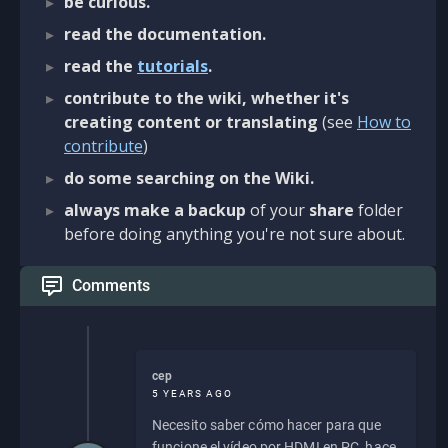
be curious.
read the documentation.
read the
tutorials
.
contribute to the wiki, whether it's
creating content or translating
(see
How to
contribute
)
do some searching on the Wiki.
always make a backup
of your
share
folder
before doing anything you're not sure about.
Comments
cep
5 YEARS AGO
Necesito saber cómo hacer para que
funcione el vídeo por HDMI en PC, hace