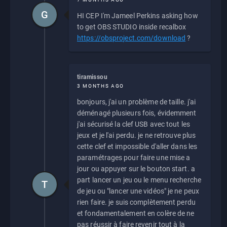
G
HI CEP I'm Jameel Perkins asking how
to get OBS STUDIO inside recalbox
https://obsproject.com/download
?
tiramissou
3 MONTHS AGO
bonjours, j'ai un problème de taille. j'ai
déménagé plusieurs fois, évidemment
j'ai sécurisé la clef USB avec tout les
jeux et je l'ai perdu. je ne retrouve plus
cette clef et impossible d'aller dans les
paramétrages pour faire une mise a
jour ou appuyer sur le bouton start. a
part lancer un jeu ou le menu recherche
T
de jeu ou "lancer une vidéos" je ne peux
rien faire. je suis complètement perdu
et fondamentalement en colère de ne
pas réussir à faire revenir tout à la