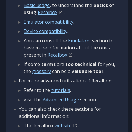
Basic usage
, to understand the
basics of
using
Recalbox
.
Emulator compatibility
.
Device compatibility
.
You can consult the
Emulators
section to
have more information about the ones
present in
Recalbox
.
If some
terms
are
too technical
for you,
the
glossary
can be a
valuable tool
.
For more advanced utilization of Recalbox:
Refer to the
tutorials
.
Visit the
Advanced Usage
section.
You can also check these sections for
additional information:
The Recalbox
website
.