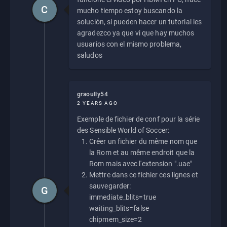
C
mucho tiempo estoy buscando la
solución, si pueden hacer un tutorial les
agradezco ya que vi que hay muchos
usuarios con el mismo problema,
saludos
graoully54
2 YEARS AGO
Exemple de fichier de conf pour la série
des Sensible World of Soccer:
Créer un fichier du même nom que
la Rom et au même endroit que la
Rom mais avec l'extension ".uae"
Mettre dans ce fichier ces lignes et
sauvegarder:
G
immediate_blits=true
waiting_blits=false
chipmem_size=2