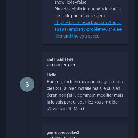
show_leds=false
Plus de détails ici quand à la config
possible pour d'autres jeux:
https://forum.recalbox.com/topic/
18191/amiberry-problem-with-uae-
files-and-the-cpu-speed
sintineddi1969
7 MONTHS AGO
Hello
Bonjour, j ai bien mis mon image sur ma
S
clé USB j ai bien installé mais je suis en
écran noir j'ai lu comment modifier mais
la je suis perdu, pourriez vous m aider
s'il vous plait .Merci
gameroreocookie2
7 MONTHS AGO