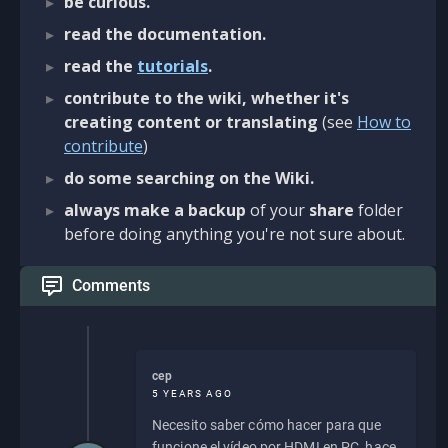
be curious.
read the documentation.
read the
tutorials
.
contribute to the wiki, whether it's
creating content or translating
(see
How to
contribute
)
do some searching on the Wiki.
always make a backup
of your
share
folder
before doing anything you're not sure about.
Comments
cep
5 YEARS AGO
Necesito saber cómo hacer para que
funcione el vídeo por HDMI en PC, hace