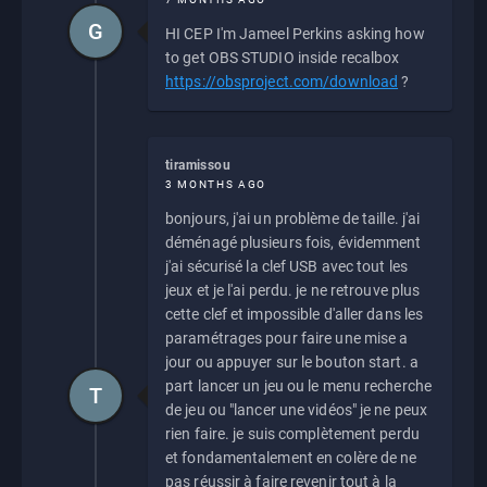
G
HI CEP I'm Jameel Perkins asking how
to get OBS STUDIO inside recalbox
https://obsproject.com/download
?
tiramissou
3 MONTHS AGO
bonjours, j'ai un problème de taille. j'ai
déménagé plusieurs fois, évidemment
j'ai sécurisé la clef USB avec tout les
jeux et je l'ai perdu. je ne retrouve plus
cette clef et impossible d'aller dans les
paramétrages pour faire une mise a
jour ou appuyer sur le bouton start. a
part lancer un jeu ou le menu recherche
T
de jeu ou "lancer une vidéos" je ne peux
rien faire. je suis complètement perdu
et fondamentalement en colère de ne
pas réussir à faire revenir tout à la