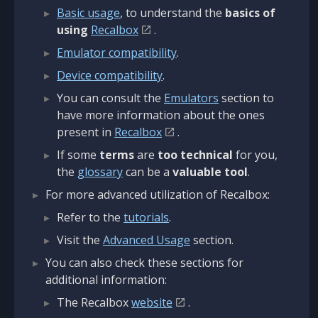
Basic usage
, to understand the
basics of
using
Recalbox
.
Emulator compatibility
.
Device compatibility
.
You can consult the
Emulators
section to
have more information about the ones
present in
Recalbox
.
If some
terms
are
too technical
for you,
the
glossary
can be a
valuable tool
.
For more advanced utilization of Recalbox:
Refer to the
tutorials
.
Visit the
Advanced Usage
section.
You can also check these sections for
additional information:
The Recalbox
website
.