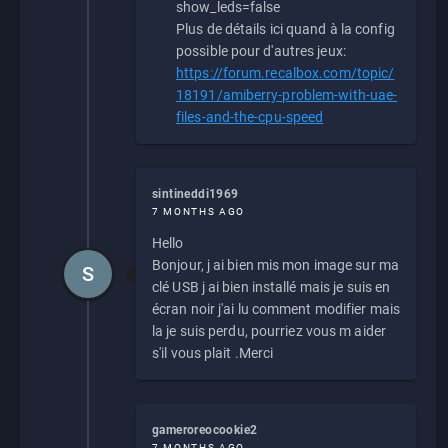
show_leds=false
Plus de détails ici quand à la config
possible pour d'autres jeux:
https://forum.recalbox.com/topic/
18191/amiberry-problem-with-uae-
files-and-the-cpu-speed
sintineddi1969
7 MONTHS AGO
Hello
Bonjour, j ai bien mis mon image sur ma
S
clé USB j ai bien installé mais je suis en
écran noir j'ai lu comment modifier mais
la je suis perdu, pourriez vous m aider
s'il vous plait .Merci
gameroreocookie2
7 MONTHS AGO