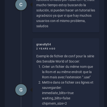
C
mucho tiempo estoy buscando la
solución, si pueden hacer un tutorial les
agradezco ya que vi que hay muchos
usuarios con el mismo problema,
saludos
graoully54
2 YEARS AGO
Exemple de fichier de conf pour la série
des Sensible World of Soccer:
Créer un fichier du même nom que
la Rom et au même endroit que la
Rom mais avec l'extension ".uae"
Mettre dans ce fichier ces lignes et
sauvegarder:
G
immediate_blits=true
waiting_blits=false
chipmem_size=2