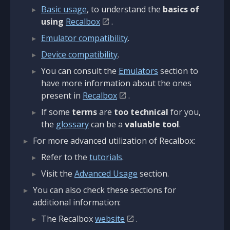
Basic usage
, to understand the
basics of
using
Recalbox
.
Emulator compatibility
.
Device compatibility
.
You can consult the
Emulators
section to
have more information about the ones
present in
Recalbox
.
If some
terms
are
too technical
for you,
the
glossary
can be a
valuable tool
.
For more advanced utilization of Recalbox:
Refer to the
tutorials
.
Visit the
Advanced Usage
section.
You can also check these sections for
additional information:
The Recalbox
website
.