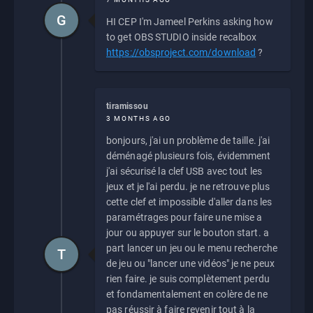
G
HI CEP I'm Jameel Perkins asking how
to get OBS STUDIO inside recalbox
https://obsproject.com/download
?
tiramissou
3 MONTHS AGO
bonjours, j'ai un problème de taille. j'ai
déménagé plusieurs fois, évidemment
j'ai sécurisé la clef USB avec tout les
jeux et je l'ai perdu. je ne retrouve plus
cette clef et impossible d'aller dans les
paramétrages pour faire une mise a
jour ou appuyer sur le bouton start. a
part lancer un jeu ou le menu recherche
T
de jeu ou "lancer une vidéos" je ne peux
rien faire. je suis complètement perdu
et fondamentalement en colère de ne
pas réussir à faire revenir tout à la