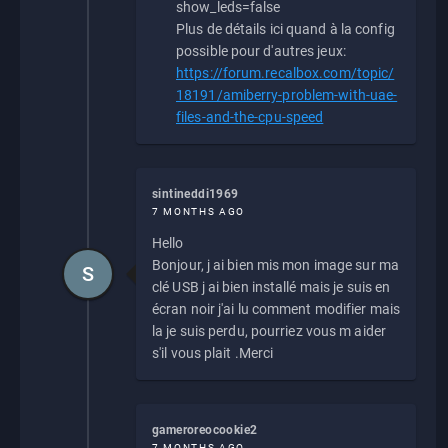
show_leds=false
Plus de détails ici quand à la config
possible pour d'autres jeux:
https://forum.recalbox.com/topic/
18191/amiberry-problem-with-uae-
files-and-the-cpu-speed
sintineddi1969
7 MONTHS AGO
Hello
Bonjour, j ai bien mis mon image sur ma
S
clé USB j ai bien installé mais je suis en
écran noir j'ai lu comment modifier mais
la je suis perdu, pourriez vous m aider
s'il vous plait .Merci
gameroreocookie2
7 MONTHS AGO