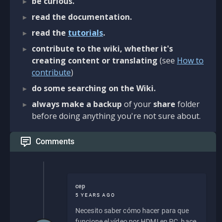
be curious.
read the documentation.
read the
tutorials
.
contribute to the wiki, whether it's
creating content or translating
(see
How to
contribute
)
do some searching on the Wiki.
always make a backup
of your
share
folder
before doing anything you're not sure about.
Comments
cep
5 YEARS AGO
Necesito saber cómo hacer para que
funcione el vídeo por HDMI en PC, hace