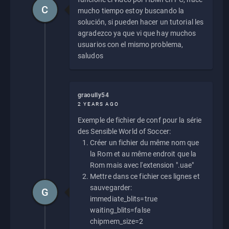
C
mucho tiempo estoy buscando la
solución, si pueden hacer un tutorial les
agradezco ya que vi que hay muchos
usuarios con el mismo problema,
saludos
graoully54
2 YEARS AGO
Exemple de fichier de conf pour la série
des Sensible World of Soccer:
Créer un fichier du même nom que
la Rom et au même endroit que la
Rom mais avec l'extension ".uae"
Mettre dans ce fichier ces lignes et
sauvegarder:
G
immediate_blits=true
waiting_blits=false
chipmem_size=2