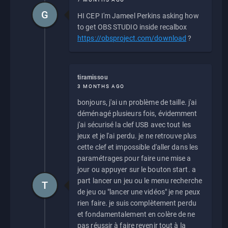
G
HI CEP I'm Jameel Perkins asking how
to get OBS STUDIO inside recalbox
https://obsproject.com/download
?
tiramissou
3 MONTHS AGO
bonjours, j'ai un problème de taille. j'ai
déménagé plusieurs fois, évidemment
j'ai sécurisé la clef USB avec tout les
jeux et je l'ai perdu. je ne retrouve plus
cette clef et impossible d'aller dans les
paramétrages pour faire une mise a
jour ou appuyer sur le bouton start. a
part lancer un jeu ou le menu recherche
T
de jeu ou "lancer une vidéos" je ne peux
rien faire. je suis complètement perdu
et fondamentalement en colère de ne
pas réussir à faire revenir tout à la