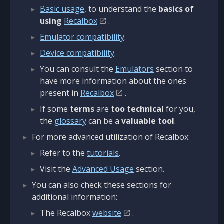
Basic usage
, to understand the
basics of
using
Recalbox
.
Emulator compatibility
.
Device compatibility
.
You can consult the
Emulators
section to
have more information about the ones
present in
Recalbox
.
If some
terms
are
too technical
for you,
the
glossary
can be a
valuable tool
.
For more advanced utilization of Recalbox:
Refer to the
tutorials
.
Visit the
Advanced Usage
section.
You can also check these sections for
additional information:
The Recalbox
website
.