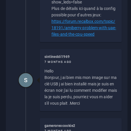
show_leds=false
Plus de détails ici quand à la config
possible pour d'autres jeux:
https://forum.recalbox.com/topic/
18191/amiberry-problem-with-uae-
files-and-the-cpu-speed
sintineddi1969
7 MONTHS AGO
Hello
Bonjour, j ai bien mis mon image sur ma
S
clé USB j ai bien installé mais je suis en
écran noir j'ai lu comment modifier mais
la je suis perdu, pourriez vous m aider
s'il vous plait .Merci
gameroreocookie2
7 MONTHS AGO