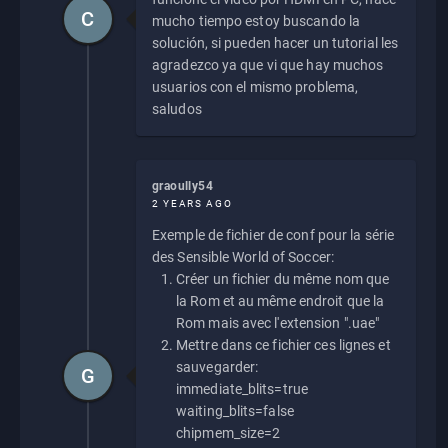
C
mucho tiempo estoy buscando la
solución, si pueden hacer un tutorial les
agradezco ya que vi que hay muchos
usuarios con el mismo problema,
saludos
graoully54
2 YEARS AGO
Exemple de fichier de conf pour la série
des Sensible World of Soccer:
Créer un fichier du même nom que
la Rom et au même endroit que la
Rom mais avec l'extension ".uae"
Mettre dans ce fichier ces lignes et
sauvegarder:
G
immediate_blits=true
waiting_blits=false
chipmem_size=2