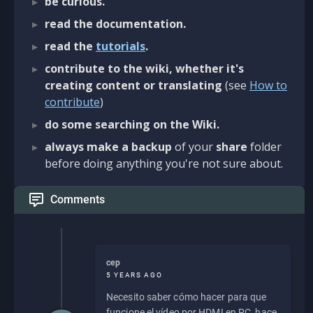
be curious.
read the documentation.
read the
tutorials
.
contribute to the wiki, whether it's
creating content or translating
(see
How to
contribute
)
do some searching on the Wiki.
always make a backup
of your
share
folder
before doing anything you're not sure about.
Comments
cep
5 YEARS AGO
Necesito saber cómo hacer para que
funcione el vídeo por HDMI en PC, hace