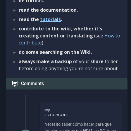
be curious.
read the documentation.
read the
tutorials
.
contribute to the wiki, whether it's
creating content or translating
(see
How to
contribute
)
do some searching on the Wiki.
always make a backup
of your
share
folder
before doing anything you're not sure about.
Comments
cep
5 YEARS AGO
Necesito saber cómo hacer para que
funcione el vídeo por HDMI en PC, hace