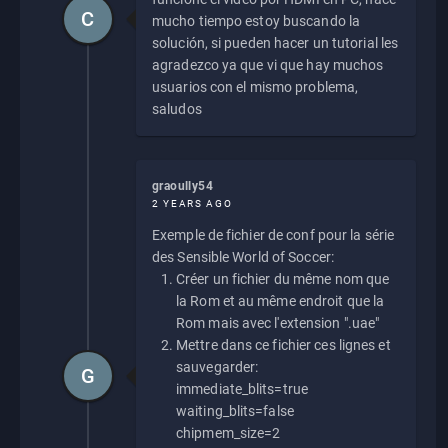
C
mucho tiempo estoy buscando la
solución, si pueden hacer un tutorial les
agradezco ya que vi que hay muchos
usuarios con el mismo problema,
saludos
graoully54
2 YEARS AGO
Exemple de fichier de conf pour la série
des Sensible World of Soccer:
Créer un fichier du même nom que
la Rom et au même endroit que la
Rom mais avec l'extension ".uae"
Mettre dans ce fichier ces lignes et
sauvegarder:
G
immediate_blits=true
waiting_blits=false
chipmem_size=2