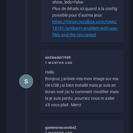
show_leds=false
Plus de détails ici quand à la config
possible pour d'autres jeux:
https://forum.recalbox.com/topic/
18191/amiberry-problem-with-uae-
files-and-the-cpu-speed
sintineddi1969
7 MONTHS AGO
Hello
Bonjour, j ai bien mis mon image sur ma
S
clé USB j ai bien installé mais je suis en
écran noir j'ai lu comment modifier mais
la je suis perdu, pourriez vous m aider
s'il vous plait .Merci
gameroreocookie2
7 MONTHS AGO