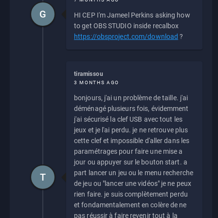
G
HI CEP I'm Jameel Perkins asking how
to get OBS STUDIO inside recalbox
https://obsproject.com/download
?
tiramissou
3 MONTHS AGO
bonjours, j'ai un problème de taille. j'ai
déménagé plusieurs fois, évidemment
j'ai sécurisé la clef USB avec tout les
jeux et je l'ai perdu. je ne retrouve plus
cette clef et impossible d'aller dans les
paramétrages pour faire une mise a
jour ou appuyer sur le bouton start. a
part lancer un jeu ou le menu recherche
T
de jeu ou "lancer une vidéos" je ne peux
rien faire. je suis complètement perdu
et fondamentalement en colère de ne
pas réussir à faire revenir tout à la