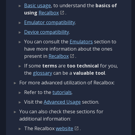
Basic usage
, to understand the
basics of
using
Recalbox
.
Emulator compatibility
.
Device compatibility
.
You can consult the
Emulators
section to
have more information about the ones
present in
Recalbox
.
If some
terms
are
too technical
for you,
the
glossary
can be a
valuable tool
.
For more advanced utilization of Recalbox:
Refer to the
tutorials
.
Visit the
Advanced Usage
section.
You can also check these sections for
additional information:
The Recalbox
website
.