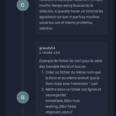
C
mucho tiempo estoy buscando la
solución, si pueden hacer un tutorial les
agradezco ya que vi que hay muchos
usuarios con el mismo problema,
saludos
graoully54
2 YEARS AGO
Exemple de fichier de conf pour la série
des Sensible World of Soccer:
Créer un fichier du même nom que
la Rom et au même endroit que la
Rom mais avec l'extension ".uae"
Mettre dans ce fichier ces lignes et
sauvegarder:
G
immediate_blits=true
waiting_blits=false
chipmem_size=2