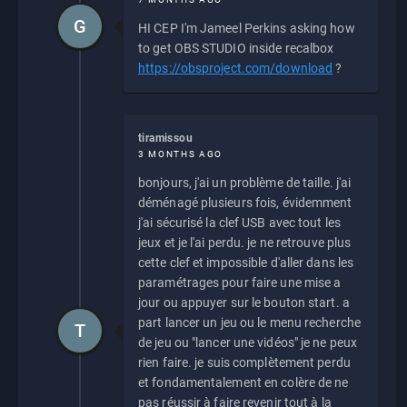
G
HI CEP I'm Jameel Perkins asking how
to get OBS STUDIO inside recalbox
https://obsproject.com/download
?
tiramissou
3 MONTHS AGO
bonjours, j'ai un problème de taille. j'ai
déménagé plusieurs fois, évidemment
j'ai sécurisé la clef USB avec tout les
jeux et je l'ai perdu. je ne retrouve plus
cette clef et impossible d'aller dans les
paramétrages pour faire une mise a
jour ou appuyer sur le bouton start. a
part lancer un jeu ou le menu recherche
T
de jeu ou "lancer une vidéos" je ne peux
rien faire. je suis complètement perdu
et fondamentalement en colère de ne
pas réussir à faire revenir tout à la