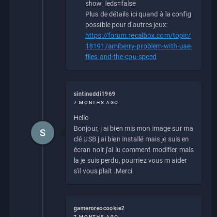
show_leds=false
Plus de détails ici quand à la config
possible pour d'autres jeux:
https://forum.recalbox.com/topic/
18191/amiberry-problem-with-uae-
files-and-the-cpu-speed
sintineddi1969
7 MONTHS AGO
Hello
Bonjour, j ai bien mis mon image sur ma
S
clé USB j ai bien installé mais je suis en
écran noir j'ai lu comment modifier mais
la je suis perdu, pourriez vous m aider
s'il vous plait .Merci
gameroreocookie2
7 MONTHS AGO