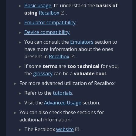
Basic usage
, to understand the
basics of
using
Recalbox
.
Emulator compatibility
.
Device compatibility
.
You can consult the
Emulators
section to
have more information about the ones
present in
Recalbox
.
If some
terms
are
too technical
for you,
the
glossary
can be a
valuable tool
.
For more advanced utilization of Recalbox:
Refer to the
tutorials
.
Visit the
Advanced Usage
section.
You can also check these sections for
additional information:
The Recalbox
website
.