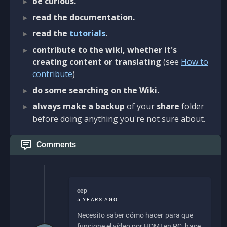
be curious.
read the documentation.
read the
tutorials
.
contribute to the wiki, whether it's
creating content or translating
(see
How to
contribute
)
do some searching on the Wiki.
always make a backup
of your
share
folder
before doing anything you're not sure about.
Comments
cep
5 YEARS AGO
Necesito saber cómo hacer para que
funcione el vídeo por HDMI en PC, hace