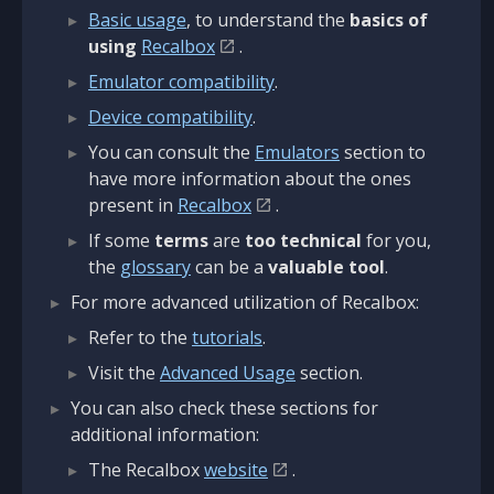
Basic usage
, to understand the
basics of
using
Recalbox
.
Emulator compatibility
.
Device compatibility
.
You can consult the
Emulators
section to
have more information about the ones
present in
Recalbox
.
If some
terms
are
too technical
for you,
the
glossary
can be a
valuable tool
.
For more advanced utilization of Recalbox:
Refer to the
tutorials
.
Visit the
Advanced Usage
section.
You can also check these sections for
additional information:
The Recalbox
website
.