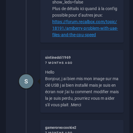
show_leds=false
Plus de détails ici quand à la config
possible pour d'autres jeux:
https://forum.recalbox.com/topic/
18191/amiberry-problem-with-uae-
files-and-the-cpu-speed
sintineddi1969
7 MONTHS AGO
Hello
Bonjour, j ai bien mis mon image sur ma
S
clé USB j ai bien installé mais je suis en
écran noir j'ai lu comment modifier mais
la je suis perdu, pourriez vous m aider
s'il vous plait .Merci
gameroreocookie2
7 MONTHS AGO