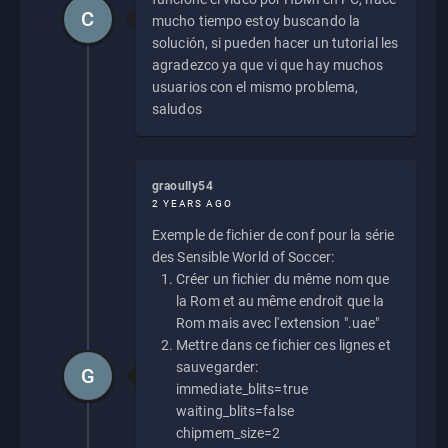
C
mucho tiempo estoy buscando la
solución, si pueden hacer un tutorial les
agradezco ya que vi que hay muchos
usuarios con el mismo problema,
saludos
graoully54
2 YEARS AGO
Exemple de fichier de conf pour la série
des Sensible World of Soccer:
Créer un fichier du même nom que
la Rom et au même endroit que la
Rom mais avec l'extension ".uae"
Mettre dans ce fichier ces lignes et
sauvegarder:
G
immediate_blits=true
waiting_blits=false
chipmem_size=2