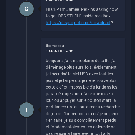
G
HI CEP I'm Jameel Perkins asking how
to get OBS STUDIO inside recalbox
https://obsproject.com/download
?
tiramissou
3 MONTHS AGO
bonjours, j'ai un problème de taille. j'ai
déménagé plusieurs fois, évidemment
j'ai sécurisé la clef USB avec tout les
jeux et je l'ai perdu. je ne retrouve plus
cette clef et impossible d'aller dans les
paramétrages pour faire une mise a
jour ou appuyer sur le bouton start. a
part lancer un jeu ou le menu recherche
T
de jeu ou "lancer une vidéos" je ne peux
rien faire. je suis complètement perdu
et fondamentalement en colère de ne
pas réussir à faire revenir tout à la