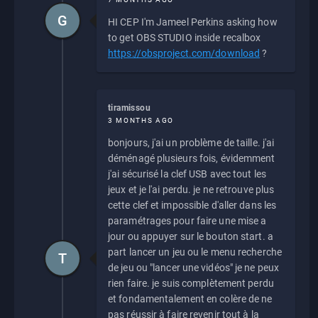
G
HI CEP I'm Jameel Perkins asking how
to get OBS STUDIO inside recalbox
https://obsproject.com/download
?
tiramissou
3 MONTHS AGO
bonjours, j'ai un problème de taille. j'ai
déménagé plusieurs fois, évidemment
j'ai sécurisé la clef USB avec tout les
jeux et je l'ai perdu. je ne retrouve plus
cette clef et impossible d'aller dans les
paramétrages pour faire une mise a
jour ou appuyer sur le bouton start. a
part lancer un jeu ou le menu recherche
T
de jeu ou "lancer une vidéos" je ne peux
rien faire. je suis complètement perdu
et fondamentalement en colère de ne
pas réussir à faire revenir tout à la