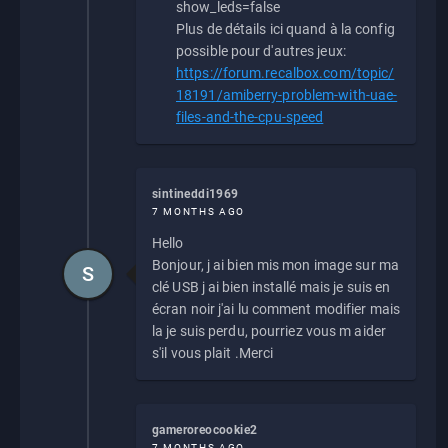
show_leds=false
Plus de détails ici quand à la config
possible pour d'autres jeux:
https://forum.recalbox.com/topic/
18191/amiberry-problem-with-uae-
files-and-the-cpu-speed
sintineddi1969
7 MONTHS AGO
Hello
Bonjour, j ai bien mis mon image sur ma
S
clé USB j ai bien installé mais je suis en
écran noir j'ai lu comment modifier mais
la je suis perdu, pourriez vous m aider
s'il vous plait .Merci
gameroreocookie2
7 MONTHS AGO