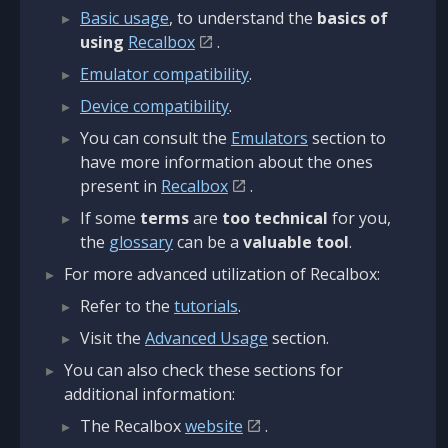
Basic usage
, to understand the
basics of
using
Recalbox
.
Emulator compatibility
.
Device compatibility
.
You can consult the
Emulators
section to
have more information about the ones
present in
Recalbox
.
If some
terms
are
too technical
for you,
the
glossary
can be a
valuable tool
.
For more advanced utilization of Recalbox:
Refer to the
tutorials
.
Visit the
Advanced Usage
section.
You can also check these sections for
additional information:
The Recalbox
website
.