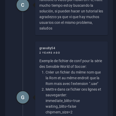
C
mucho tiempo estoy buscando la
solución, si pueden hacer un tutorial les
agradezco ya que vi que hay muchos
usuarios con el mismo problema,
saludos
graoully54
2 YEARS AGO
Exemple de fichier de conf pour la série
des Sensible World of Soccer:
Créer un fichier du même nom que
la Rom et au même endroit que la
Rom mais avec l'extension ".uae"
Mettre dans ce fichier ces lignes et
sauvegarder:
G
immediate_blits=true
waiting_blits=false
chipmem_size=2