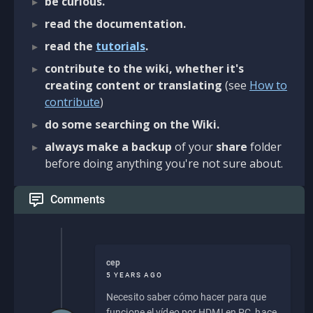
be curious.
read the documentation.
read the
tutorials
.
contribute to the wiki, whether it's
creating content or translating
(see
How to
contribute
)
do some searching on the Wiki.
always make a backup
of your
share
folder
before doing anything you're not sure about.
Comments
cep
5 YEARS AGO
Necesito saber cómo hacer para que
funcione el vídeo por HDMI en PC, hace