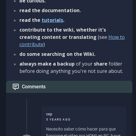
be curious.
read the documentation.
read the
tutorials
.
contribute to the wiki, whether it's
creating content or translating
(see
How to
contribute
)
do some searching on the Wiki.
always make a backup
of your
share
folder
before doing anything you're not sure about.
Comments
cep
5 YEARS AGO
Necesito saber cómo hacer para que
funcione el vídeo por HDMI en PC, hace