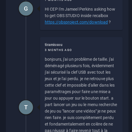
G
HI CEP I'm Jameel Perkins asking how
to get OBS STUDIO inside recalbox
https://obsproject.com/download
?
tiramissou
3 MONTHS AGO
bonjours, j'ai un problème de taille. j'ai
déménagé plusieurs fois, évidemment
j'ai sécurisé la clef USB avec tout les
jeux et je l'ai perdu. je ne retrouve plus
cette clef et impossible d'aller dans les
paramétrages pour faire une mise a
jour ou appuyer sur le bouton start. a
part lancer un jeu ou le menu recherche
T
de jeu ou "lancer une vidéos" je ne peux
rien faire. je suis complètement perdu
et fondamentalement en colère de ne
pas réussir à faire revenir tout à la