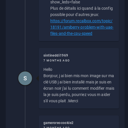
show_leds=false
Plus de détails ici quand à la config
possible pour d'autres jeux:
https://forum.recalbox.com/topic/
18191/amiberry-problem-with-uae-
files-and-the-cpu-speed
sintineddi1969
7 MONTHS AGO
Hello
Bonjour, j ai bien mis mon image sur ma
S
clé USB j ai bien installé mais je suis en
écran noir j'ai lu comment modifier mais
la je suis perdu, pourriez vous m aider
s'il vous plait .Merci
gameroreocookie2
7 MONTHS AGO