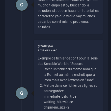
C
mucho tiempo estoy buscando la
solución, si pueden hacer un tutorial les
agradezco ya que vi que hay muchos
usuarios con el mismo problema,
saludos
graoully54
2 YEARS AGO
Exemple de fichier de conf pour la série
des Sensible World of Soccer:
Créer un fichier du même nom que
la Rom et au même endroit que la
Rom mais avec l'extension ".uae"
Mettre dans ce fichier ces lignes et
sauvegarder:
G
immediate_blits=true
waiting_blits=false
chipmem_size=2