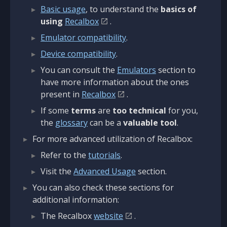
Basic usage
, to understand the
basics of
using
Recalbox
.
Emulator compatibility
.
Device compatibility
.
You can consult the
Emulators
section to
have more information about the ones
present in
Recalbox
.
If some
terms
are
too technical
for you,
the
glossary
can be a
valuable tool
.
For more advanced utilization of Recalbox:
Refer to the
tutorials
.
Visit the
Advanced Usage
section.
You can also check these sections for
additional information:
The Recalbox
website
.