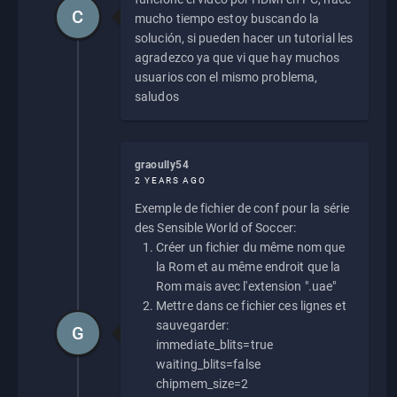
C
mucho tiempo estoy buscando la
solución, si pueden hacer un tutorial les
agradezco ya que vi que hay muchos
usuarios con el mismo problema,
saludos
graoully54
2 YEARS AGO
Exemple de fichier de conf pour la série
des Sensible World of Soccer:
Créer un fichier du même nom que
la Rom et au même endroit que la
Rom mais avec l'extension ".uae"
Mettre dans ce fichier ces lignes et
sauvegarder:
G
immediate_blits=true
waiting_blits=false
chipmem_size=2