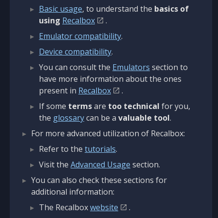
Basic usage
, to understand the
basics of
using
Recalbox
.
Emulator compatibility
.
Device compatibility
.
You can consult the
Emulators
section to
have more information about the ones
present in
Recalbox
.
If some
terms
are
too technical
for you,
the
glossary
can be a
valuable tool
.
For more advanced utilization of Recalbox:
Refer to the
tutorials
.
Visit the
Advanced Usage
section.
You can also check these sections for
additional information:
The Recalbox
website
.