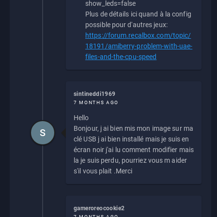
show_leds=false
Plus de détails ici quand à la config
possible pour d'autres jeux:
https://forum.recalbox.com/topic/
18191/amiberry-problem-with-uae-
files-and-the-cpu-speed
sintineddi1969
7 MONTHS AGO
Hello
Bonjour, j ai bien mis mon image sur ma
S
clé USB j ai bien installé mais je suis en
écran noir j'ai lu comment modifier mais
la je suis perdu, pourriez vous m aider
s'il vous plait .Merci
gameroreocookie2
7 MONTHS AGO