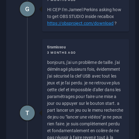
G
HI CEP I'm Jameel Perkins asking how
to get OBS STUDIO inside recalbox
https://obsproject.com/download
?
tiramissou
3 MONTHS AGO
bonjours, j'ai un problème de taille. j'ai
déménagé plusieurs fois, évidemment
j'ai sécurisé la clef USB avec tout les
jeux et je l'ai perdu. je ne retrouve plus
cette clef et impossible d'aller dans les
paramétrages pour faire une mise a
jour ou appuyer sur le bouton start. a
part lancer un jeu ou le menu recherche
T
de jeu ou "lancer une vidéos" je ne peux
rien faire. je suis complètement perdu
et fondamentalement en colère de ne
pas réussir à faire revenir tout à la