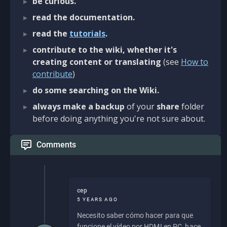
be curious.
read the documentation.
read the
tutorials
.
contribute to the wiki, whether it's
creating content or translating
(see
How to
contribute
)
do some searching on the Wiki.
always make a backup
of your
share
folder
before doing anything you're not sure about.
Comments
cep
5 YEARS AGO
Necesito saber cómo hacer para que
funcione el vídeo por HDMI en PC, hace