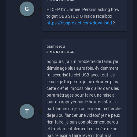
G
HI CEP I'm Jameel Perkins asking how
to get OBS STUDIO inside recalbox
https://obsproject.com/download
?
tiramissou
3 MONTHS AGO
bonjours, j'ai un problème de taille. j'ai
déménagé plusieurs fois, évidemment
j'ai sécurisé la clef USB avec tout les
jeux et je l'ai perdu. je ne retrouve plus
cette clef et impossible d'aller dans les
paramétrages pour faire une mise a
jour ou appuyer sur le bouton start. a
part lancer un jeu ou le menu recherche
T
de jeu ou "lancer une vidéos" je ne peux
rien faire. je suis complètement perdu
et fondamentalement en colère de ne
pas réussir à faire revenir tout à la