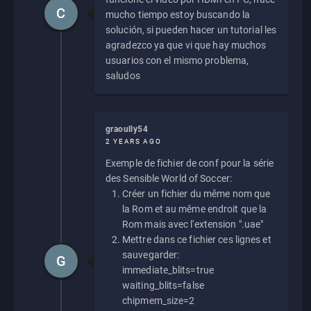
C
mucho tiempo estoy buscando la
solución, si pueden hacer un tutorial les
agradezco ya que vi que hay muchos
usuarios con el mismo problema,
saludos
graoully54
2 YEARS AGO
Exemple de fichier de conf pour la série
des Sensible World of Soccer:
Créer un fichier du même nom que
la Rom et au même endroit que la
Rom mais avec l'extension ".uae"
Mettre dans ce fichier ces lignes et
sauvegarder:
G
immediate_blits=true
waiting_blits=false
chipmem_size=2