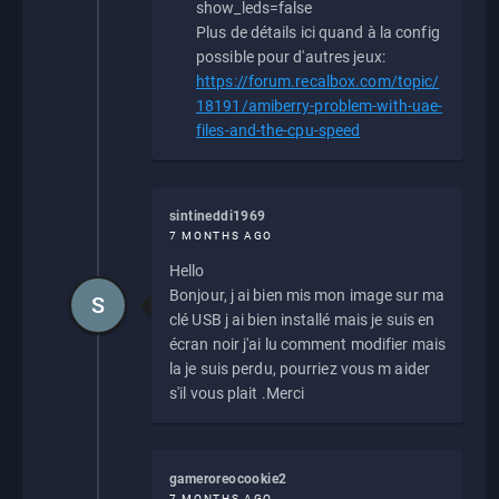
show_leds=false
Plus de détails ici quand à la config
possible pour d'autres jeux:
https://forum.recalbox.com/topic/
18191/amiberry-problem-with-uae-
files-and-the-cpu-speed
sintineddi1969
7 MONTHS AGO
Hello
Bonjour, j ai bien mis mon image sur ma
S
clé USB j ai bien installé mais je suis en
écran noir j'ai lu comment modifier mais
la je suis perdu, pourriez vous m aider
s'il vous plait .Merci
gameroreocookie2
7 MONTHS AGO