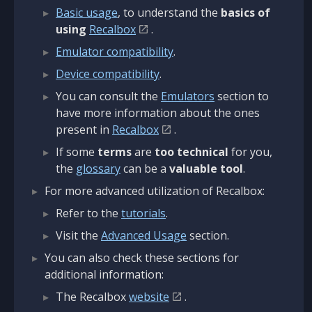
Basic usage
, to understand the
basics of
using
Recalbox
.
Emulator compatibility
.
Device compatibility
.
You can consult the
Emulators
section to
have more information about the ones
present in
Recalbox
.
If some
terms
are
too technical
for you,
the
glossary
can be a
valuable tool
.
For more advanced utilization of Recalbox:
Refer to the
tutorials
.
Visit the
Advanced Usage
section.
You can also check these sections for
additional information:
The Recalbox
website
.