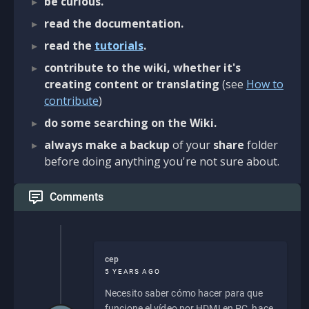
be curious.
read the documentation.
read the
tutorials
.
contribute to the wiki, whether it's
creating content or translating
(see
How to
contribute
)
do some searching on the Wiki.
always make a backup
of your
share
folder
before doing anything you're not sure about.
Comments
cep
5 YEARS AGO
Necesito saber cómo hacer para que
funcione el vídeo por HDMI en PC, hace