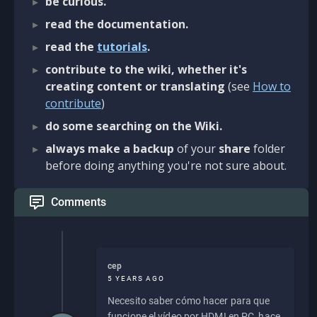
be curious.
read the documentation.
read the
tutorials
.
contribute to the wiki, whether it's
creating content or translating
(see
How to
contribute
)
do some searching on the Wiki.
always make a backup
of your
share
folder
before doing anything you're not sure about.
Comments
cep
5 YEARS AGO
Necesito saber cómo hacer para que
funcione el vídeo por HDMI en PC, hace