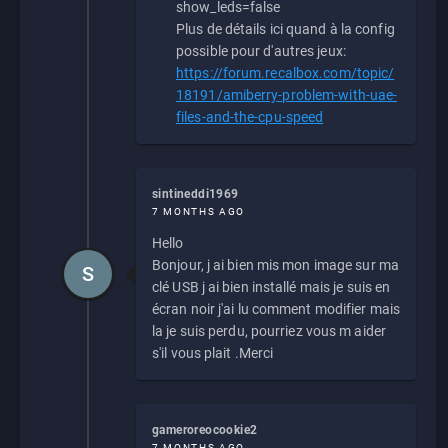
show_leds=false
Plus de détails ici quand à la config
possible pour d'autres jeux:
https://forum.recalbox.com/topic/
18191/amiberry-problem-with-uae-
files-and-the-cpu-speed
sintineddi1969
7 MONTHS AGO
Hello
Bonjour, j ai bien mis mon image sur ma
S
clé USB j ai bien installé mais je suis en
écran noir j'ai lu comment modifier mais
la je suis perdu, pourriez vous m aider
s'il vous plait .Merci
gameroreocookie2
7 MONTHS AGO