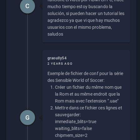
C
mucho tiempo estoy buscando la
solución, si pueden hacer un tutorial les
agradezco ya que vi que hay muchos
usuarios con el mismo problema,
saludos
graoully54
2 YEARS AGO
Exemple de fichier de conf pour la série
des Sensible World of Soccer:
Créer un fichier du même nom que
la Rom et au même endroit que la
Rom mais avec l'extension ".uae"
Mettre dans ce fichier ces lignes et
sauvegarder:
G
immediate_blits=true
waiting_blits=false
chipmem_size=2