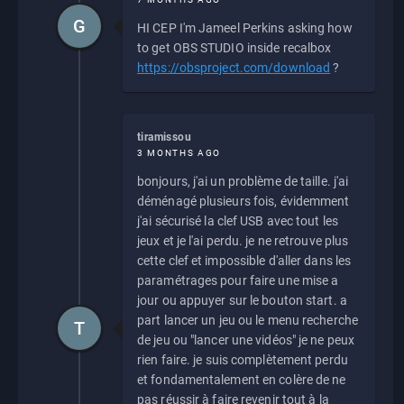
G
HI CEP I'm Jameel Perkins asking how
to get OBS STUDIO inside recalbox
https://obsproject.com/download
?
tiramissou
3 MONTHS AGO
bonjours, j'ai un problème de taille. j'ai
déménagé plusieurs fois, évidemment
j'ai sécurisé la clef USB avec tout les
jeux et je l'ai perdu. je ne retrouve plus
cette clef et impossible d'aller dans les
paramétrages pour faire une mise a
jour ou appuyer sur le bouton start. a
part lancer un jeu ou le menu recherche
T
de jeu ou "lancer une vidéos" je ne peux
rien faire. je suis complètement perdu
et fondamentalement en colère de ne
pas réussir à faire revenir tout à la