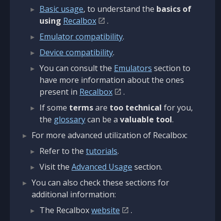
Basic usage
, to understand the
basics of
using
Recalbox
.
Emulator compatibility
.
Device compatibility
.
You can consult the
Emulators
section to
have more information about the ones
present in
Recalbox
.
If some
terms
are
too technical
for you,
the
glossary
can be a
valuable tool
.
For more advanced utilization of Recalbox:
Refer to the
tutorials
.
Visit the
Advanced Usage
section.
You can also check these sections for
additional information:
The Recalbox
website
.