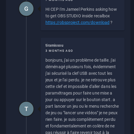
G
HI CEP I'm Jameel Perkins asking how
to get OBS STUDIO inside recalbox
https://obsproject.com/download
?
tiramissou
3 MONTHS AGO
bonjours, j'ai un problème de taille. j'ai
déménagé plusieurs fois, évidemment
j'ai sécurisé la clef USB avec tout les
jeux et je l'ai perdu. je ne retrouve plus
cette clef et impossible d'aller dans les
paramétrages pour faire une mise a
jour ou appuyer sur le bouton start. a
part lancer un jeu ou le menu recherche
T
de jeu ou "lancer une vidéos" je ne peux
rien faire. je suis complètement perdu
et fondamentalement en colère de ne
pas réussir à faire revenir tout à la