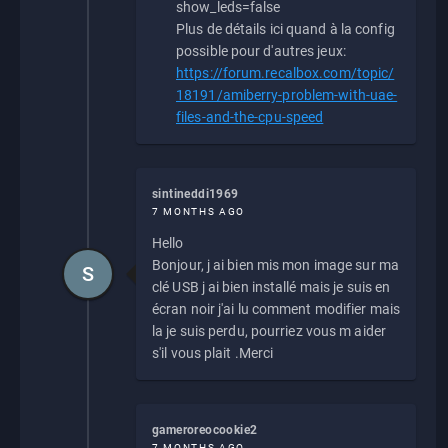
show_leds=false
Plus de détails ici quand à la config
possible pour d'autres jeux:
https://forum.recalbox.com/topic/
18191/amiberry-problem-with-uae-
files-and-the-cpu-speed
sintineddi1969
7 MONTHS AGO
Hello
Bonjour, j ai bien mis mon image sur ma
S
clé USB j ai bien installé mais je suis en
écran noir j'ai lu comment modifier mais
la je suis perdu, pourriez vous m aider
s'il vous plait .Merci
gameroreocookie2
7 MONTHS AGO