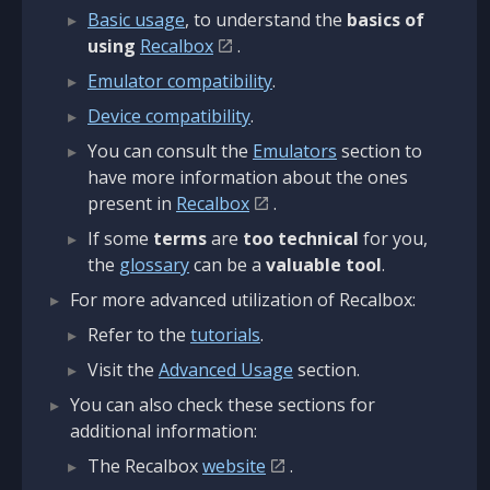
Basic usage
, to understand the
basics of
using
Recalbox
.
Emulator compatibility
.
Device compatibility
.
You can consult the
Emulators
section to
have more information about the ones
present in
Recalbox
.
If some
terms
are
too technical
for you,
the
glossary
can be a
valuable tool
.
For more advanced utilization of Recalbox:
Refer to the
tutorials
.
Visit the
Advanced Usage
section.
You can also check these sections for
additional information:
The Recalbox
website
.