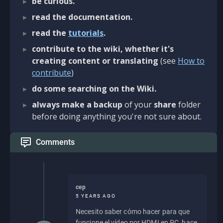
be curious.
read the documentation.
read the
tutorials
.
contribute to the wiki, whether it's
creating content or translating
(see
How to
contribute
)
do some searching on the Wiki.
always make a backup
of your
share
folder
before doing anything you're not sure about.
Comments
cep
5 YEARS AGO
Necesito saber cómo hacer para que
funcione el vídeo por HDMI en PC, hace