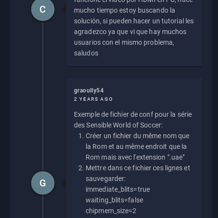
C
mucho tiempo estoy buscando la
solución, si pueden hacer un tutorial les
agradezco ya que vi que hay muchos
usuarios con el mismo problema,
saludos
graoully54
2 YEARS AGO
Exemple de fichier de conf pour la série
des Sensible World of Soccer:
Créer un fichier du même nom que
la Rom et au même endroit que la
Rom mais avec l'extension ".uae"
Mettre dans ce fichier ces lignes et
sauvegarder:
G
immediate_blits=true
waiting_blits=false
chipmem_size=2