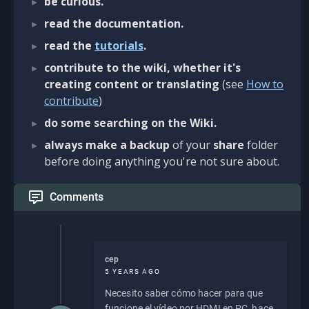
be curious.
read the documentation.
read the
tutorials
.
contribute to the wiki, whether it's
creating content or translating
(see
How to
contribute
)
do some searching on the Wiki.
always make a backup
of your
share
folder
before doing anything you're not sure about.
Comments
cep
5 YEARS AGO
Necesito saber cómo hacer para que
funcione el vídeo por HDMI en PC, hace