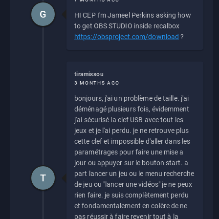
G
HI CEP I'm Jameel Perkins asking how
to get OBS STUDIO inside recalbox
https://obsproject.com/download
?
tiramissou
3 MONTHS AGO
bonjours, j'ai un problème de taille. j'ai
déménagé plusieurs fois, évidemment
j'ai sécurisé la clef USB avec tout les
jeux et je l'ai perdu. je ne retrouve plus
cette clef et impossible d'aller dans les
paramétrages pour faire une mise a
jour ou appuyer sur le bouton start. a
part lancer un jeu ou le menu recherche
T
de jeu ou "lancer une vidéos" je ne peux
rien faire. je suis complètement perdu
et fondamentalement en colère de ne
pas réussir à faire revenir tout à la