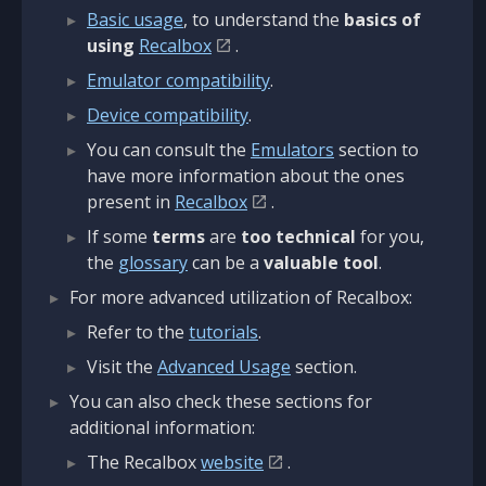
Basic usage
, to understand the
basics of
using
Recalbox
.
Emulator compatibility
.
Device compatibility
.
You can consult the
Emulators
section to
have more information about the ones
present in
Recalbox
.
If some
terms
are
too technical
for you,
the
glossary
can be a
valuable tool
.
For more advanced utilization of Recalbox:
Refer to the
tutorials
.
Visit the
Advanced Usage
section.
You can also check these sections for
additional information:
The Recalbox
website
.