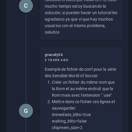
C
mucho tiempo estoy buscando la
solución, si pueden hacer un tutorial les
agradezco ya que vi que hay muchos
usuarios con el mismo problema,
saludos
graoully54
2 YEARS AGO
Exemple de fichier de conf pour la série
des Sensible World of Soccer:
Créer un fichier du même nom que
la Rom et au même endroit que la
Rom mais avec l'extension ".uae"
Mettre dans ce fichier ces lignes et
sauvegarder:
G
immediate_blits=true
waiting_blits=false
chipmem_size=2