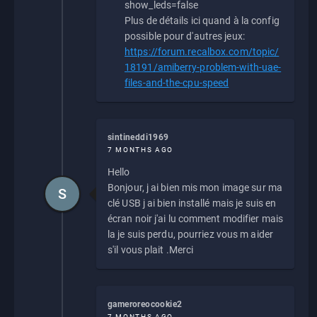
show_leds=false
Plus de détails ici quand à la config
possible pour d'autres jeux:
https://forum.recalbox.com/topic/
18191/amiberry-problem-with-uae-
files-and-the-cpu-speed
sintineddi1969
7 MONTHS AGO
Hello
Bonjour, j ai bien mis mon image sur ma
S
clé USB j ai bien installé mais je suis en
écran noir j'ai lu comment modifier mais
la je suis perdu, pourriez vous m aider
s'il vous plait .Merci
gameroreocookie2
7 MONTHS AGO