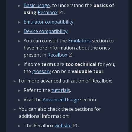
Basic usage
, to understand the
basics of
using
Recalbox
.
Emulator compatibility
.
Device compatibility
.
You can consult the
Emulators
section to
have more information about the ones
present in
Recalbox
.
If some
terms
are
too technical
for you,
the
glossary
can be a
valuable tool
.
For more advanced utilization of Recalbox:
Refer to the
tutorials
.
Visit the
Advanced Usage
section.
You can also check these sections for
additional information:
The Recalbox
website
.