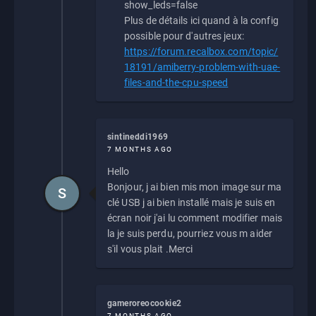
show_leds=false
Plus de détails ici quand à la config
possible pour d'autres jeux:
https://forum.recalbox.com/topic/
18191/amiberry-problem-with-uae-
files-and-the-cpu-speed
sintineddi1969
7 MONTHS AGO
Hello
Bonjour, j ai bien mis mon image sur ma
S
clé USB j ai bien installé mais je suis en
écran noir j'ai lu comment modifier mais
la je suis perdu, pourriez vous m aider
s'il vous plait .Merci
gameroreocookie2
7 MONTHS AGO