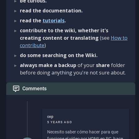
be curious.
read the documentation.
read the
tutorials
.
contribute to the wiki, whether it's
creating content or translating
(see
How to
contribute
)
do some searching on the Wiki.
always make a backup
of your
share
folder
before doing anything you're not sure about.
Comments
cep
5 YEARS AGO
Necesito saber cómo hacer para que
funcione el vídeo por HDMI en PC, hace