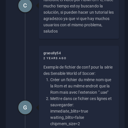
C
mucho tiempo estoy buscando la
solución, si pueden hacer un tutorial les
agradezco ya que vi que hay muchos
usuarios con el mismo problema,
saludos
graoully54
2 YEARS AGO
Exemple de fichier de conf pour la série
des Sensible World of Soccer:
Créer un fichier du même nom que
la Rom et au même endroit que la
Rom mais avec l'extension ".uae"
Mettre dans ce fichier ces lignes et
sauvegarder:
G
immediate_blits=true
waiting_blits=false
chipmem_size=2