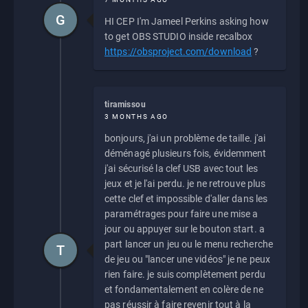
G
HI CEP I'm Jameel Perkins asking how
to get OBS STUDIO inside recalbox
https://obsproject.com/download
?
tiramissou
3 MONTHS AGO
bonjours, j'ai un problème de taille. j'ai
déménagé plusieurs fois, évidemment
j'ai sécurisé la clef USB avec tout les
jeux et je l'ai perdu. je ne retrouve plus
cette clef et impossible d'aller dans les
paramétrages pour faire une mise a
jour ou appuyer sur le bouton start. a
part lancer un jeu ou le menu recherche
T
de jeu ou "lancer une vidéos" je ne peux
rien faire. je suis complètement perdu
et fondamentalement en colère de ne
pas réussir à faire revenir tout à la