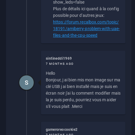
show_leds=false
Plus de détails ici quand à la config
possible pour d'autres jeux:
https://forum.recalbox.com/topic/
18191/amiberry-problem-with-uae-
files-and-the-cpu-speed
sintineddi1969
7 MONTHS AGO
Hello
Bonjour, j ai bien mis mon image sur ma
S
clé USB j ai bien installé mais je suis en
écran noir j'ai lu comment modifier mais
la je suis perdu, pourriez vous m aider
s'il vous plait .Merci
gameroreocookie2
7 MONTHS AGO