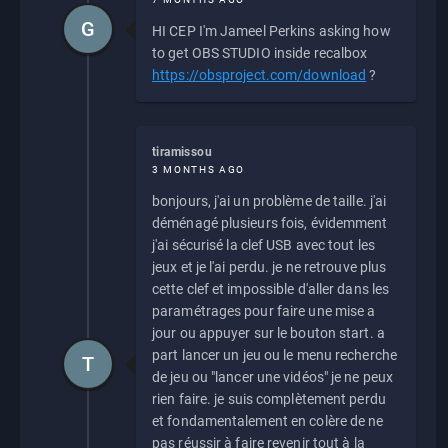
G
HI CEP I'm Jameel Perkins asking how
to get OBS STUDIO inside recalbox
https://obsproject.com/download
?
tiramissou
3 MONTHS AGO
bonjours, j'ai un problème de taille. j'ai
déménagé plusieurs fois, évidemment
j'ai sécurisé la clef USB avec tout les
jeux et je l'ai perdu. je ne retrouve plus
cette clef et impossible d'aller dans les
paramétrages pour faire une mise a
jour ou appuyer sur le bouton start. a
part lancer un jeu ou le menu recherche
T
de jeu ou "lancer une vidéos" je ne peux
rien faire. je suis complètement perdu
et fondamentalement en colère de ne
pas réussir à faire revenir tout à la