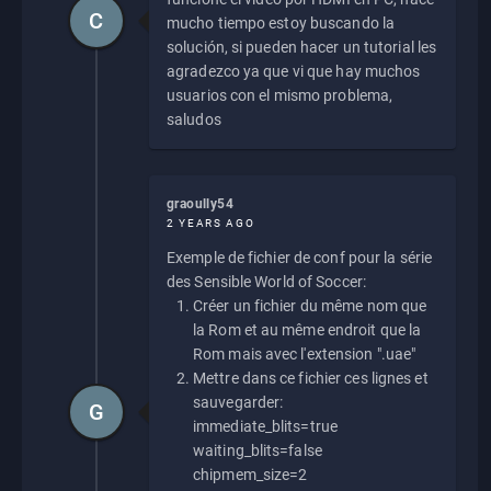
C
mucho tiempo estoy buscando la
solución, si pueden hacer un tutorial les
agradezco ya que vi que hay muchos
usuarios con el mismo problema,
saludos
graoully54
2 YEARS AGO
Exemple de fichier de conf pour la série
des Sensible World of Soccer:
Créer un fichier du même nom que
la Rom et au même endroit que la
Rom mais avec l'extension ".uae"
Mettre dans ce fichier ces lignes et
sauvegarder:
G
immediate_blits=true
waiting_blits=false
chipmem_size=2