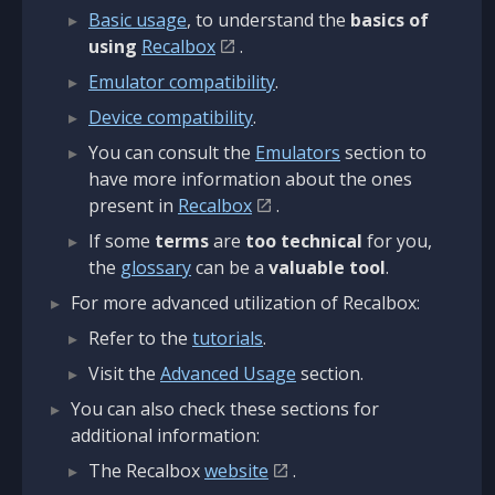
Basic usage
, to understand the
basics of
using
Recalbox
.
Emulator compatibility
.
Device compatibility
.
You can consult the
Emulators
section to
have more information about the ones
present in
Recalbox
.
If some
terms
are
too technical
for you,
the
glossary
can be a
valuable tool
.
For more advanced utilization of Recalbox:
Refer to the
tutorials
.
Visit the
Advanced Usage
section.
You can also check these sections for
additional information:
The Recalbox
website
.