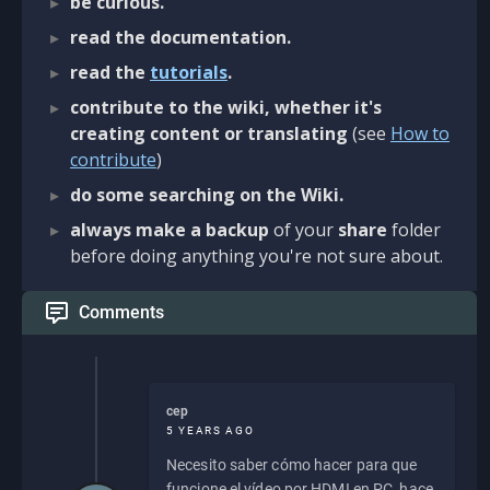
be curious.
read the documentation.
read the
tutorials
.
contribute to the wiki, whether it's
creating content or translating
(see
How to
contribute
)
do some searching on the Wiki.
always make a backup
of your
share
folder
before doing anything you're not sure about.
Comments
cep
5 YEARS AGO
Necesito saber cómo hacer para que
funcione el vídeo por HDMI en PC, hace