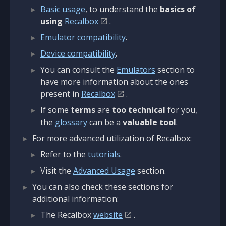
Basic usage
, to understand the
basics of
using
Recalbox
.
Emulator compatibility
.
Device compatibility
.
You can consult the
Emulators
section to
have more information about the ones
present in
Recalbox
.
If some
terms
are
too technical
for you,
the
glossary
can be a
valuable tool
.
For more advanced utilization of Recalbox:
Refer to the
tutorials
.
Visit the
Advanced Usage
section.
You can also check these sections for
additional information:
The Recalbox
website
.