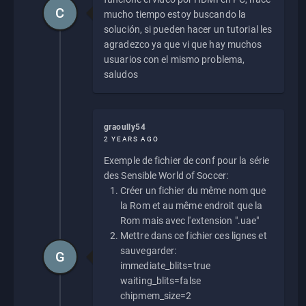
C
mucho tiempo estoy buscando la
solución, si pueden hacer un tutorial les
agradezco ya que vi que hay muchos
usuarios con el mismo problema,
saludos
graoully54
2 YEARS AGO
Exemple de fichier de conf pour la série
des Sensible World of Soccer:
Créer un fichier du même nom que
la Rom et au même endroit que la
Rom mais avec l'extension ".uae"
Mettre dans ce fichier ces lignes et
sauvegarder:
G
immediate_blits=true
waiting_blits=false
chipmem_size=2