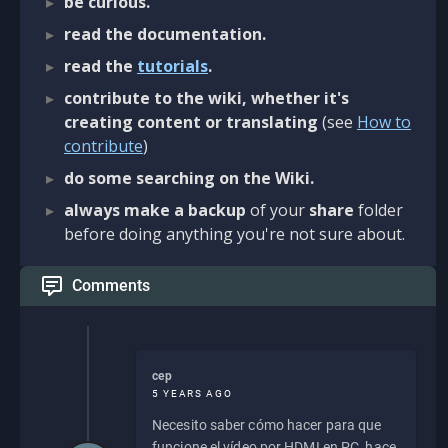
be curious.
read the documentation.
read the
tutorials
.
contribute to the wiki, whether it's
creating content or translating
(see
How to
contribute
)
do some searching on the Wiki.
always make a backup
of your
share
folder
before doing anything you're not sure about.
Comments
cep
5 YEARS AGO
Necesito saber cómo hacer para que
funcione el vídeo por HDMI en PC, hace