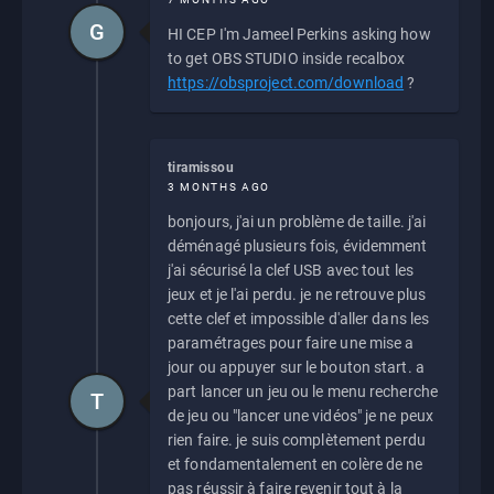
G
HI CEP I'm Jameel Perkins asking how
to get OBS STUDIO inside recalbox
https://obsproject.com/download
?
tiramissou
3 MONTHS AGO
bonjours, j'ai un problème de taille. j'ai
déménagé plusieurs fois, évidemment
j'ai sécurisé la clef USB avec tout les
jeux et je l'ai perdu. je ne retrouve plus
cette clef et impossible d'aller dans les
paramétrages pour faire une mise a
jour ou appuyer sur le bouton start. a
part lancer un jeu ou le menu recherche
T
de jeu ou "lancer une vidéos" je ne peux
rien faire. je suis complètement perdu
et fondamentalement en colère de ne
pas réussir à faire revenir tout à la