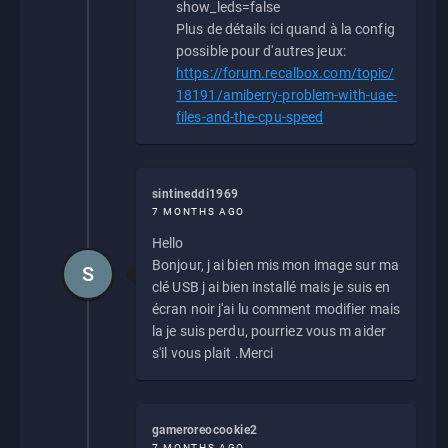
show_leds=false
Plus de détails ici quand à la config
possible pour d'autres jeux:
https://forum.recalbox.com/topic/
18191/amiberry-problem-with-uae-
files-and-the-cpu-speed
sintineddi1969
7 MONTHS AGO
Hello
Bonjour, j ai bien mis mon image sur ma
S
clé USB j ai bien installé mais je suis en
écran noir j'ai lu comment modifier mais
la je suis perdu, pourriez vous m aider
s'il vous plait .Merci
gameroreocookie2
7 MONTHS AGO